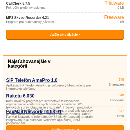
Trialware
CallClerk 5.7.5
Pokročilý telefónny asistent.
0 kB
Freeware
MP3 Skype Recorder 4.21
Program pre automatický záznam
0 kB
všetkej hlasovej komunikácie
realizovanej prostredníctvom Skype.
ďalšie aktualizácie »
Najsťahovanejšie v
kategórii
SIP Telefón AmaPro 1.0
648
Shareware
Aplikácia SIP Telefón AmaPro je softvérový klient určený pre
internetovú telefónnu.
Raketu 6.030
648
Freeware
Komunikačný program pre internetové telefonovanie,
organizovanie konferenčných hovorov, zasielanie SMS
textových správ, chatovanie s užívateľmi rôznych protokolov
(Yahoo, MSN, AIM, ICQ, Google, Skype), prenášanie súborov,
FaxMail Network 14.03.01
647
oznamovanie doručených e-mailov (Google, Hotmail, Yahoo).
Demo
FaxMail Network je plnohodnotný 32-bitový faxovací program,
integrovaný s akoukoľvek Windows aplikáciou, ktorá
podporuje tlač.
ďalšie programy »