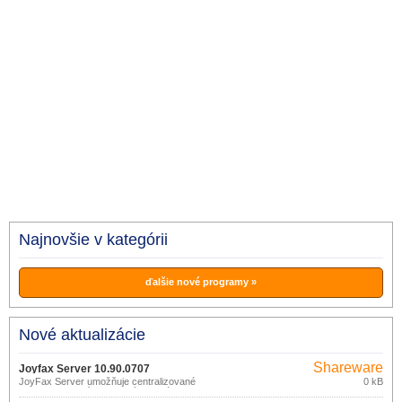
Najnovšie v kategórii
ďalšie nové programy »
Nové aktualizácie
Shareware
Joyfax Server 10.90.0707
JoyFax Server umožňuje centralizované
0 kB
odosielanie a príjem faxových správ v
sieti.