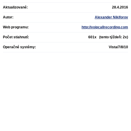
Aktualizované:
28.4.2016
Autor:
Alexander Nikiforov
Web programu:
http://voipcallrecording.com
Počet stiahnutí:
601x (tento týždeň: 2x)
Operačné systémy:
Vista/7/8/10