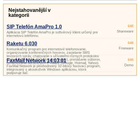
Nejstahovanější v
kategorii
SIP Telefón AmaPro 1.0
648
Shareware
Aplikácia SIP Telefón AmaPro je softvérový klient určený pre
internetovú telefónnu.
Raketu 6.030
648
Freeware
Komunikačný program pre internetové telefonovanie,
organizovanie konferenčných hovorov, zasielanie SMS
textových správ, chatovanie s užívateľmi rôznych protokolov
(Yahoo, MSN, AIM, ICQ, Google, Skype), prenášanie súborov,
FaxMail Network 14.03.01
646
oznamovanie doručených e-mailov (Google, Hotmail, Yahoo).
Demo
FaxMail Network je plnohodnotný 32-bitový faxovací program,
integrovaný s akoukoľvek Windows aplikáciou, ktorá
podporuje tlač.