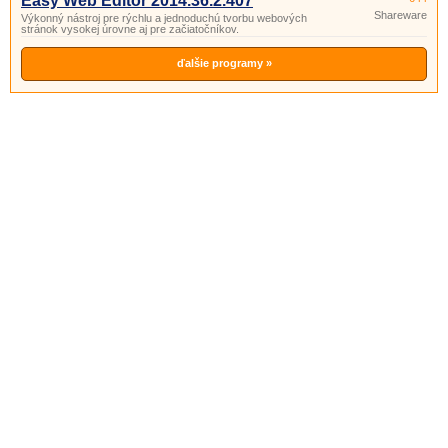
Easy Web Editor 2014.36.2.407
Shareware
Výkonný nástroj pre rýchlu a jednoduchú tvorbu webových
stránok vysokej úrovne aj pre začiatočníkov.
ďalšie programy »