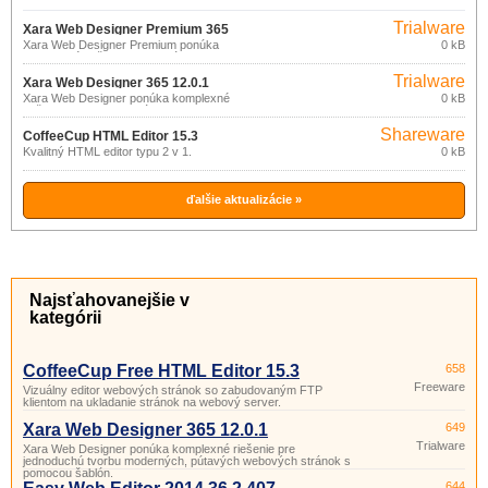
Trialware
Xara Web Designer Premium 365
Xara Web Designer Premium ponúka
0 kB
12.4.0
komplexné riešenie pre ľahkú tvorbu
moderných, pútavých webových stránok
Trialware
s pomocou šablón.
Xara Web Designer 365 12.0.1
Xara Web Designer ponúka komplexné
0 kB
riešenie pre jednoduchú tvorbu
moderných, pútavých webových stránok
Shareware
s pomocou šablón.
CoffeeCup HTML Editor 15.3
Kvalitný HTML editor typu 2 v 1.
0 kB
ďalšie aktualizácie »
Najsťahovanejšie v
kategórii
CoffeeCup Free HTML Editor 15.3
658
Freeware
Vizuálny editor webových stránok so zabudovaným FTP
klientom na ukladanie stránok na webový server.
Xara Web Designer 365 12.0.1
649
Trialware
Xara Web Designer ponúka komplexné riešenie pre
jednoduchú tvorbu moderných, pútavých webových stránok s
pomocou šablón.
644