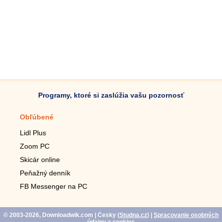
Programy, ktoré si zaslúžia vašu pozornosť
Obľúbené
Mobilné aplikácie
Lidl Plus
Krokomer do mobilu
Zoom PC
Lupa do mobilu
Skicár online
Diaľkový TV ovládač
Peňažný denník
Živé tapety do mobilu
FB Messenger na PC
Mariáš do mobilu
© 2003-2026, Downloadwik.com
| Česky (
Studna.cz
)
|
Spracovanie osobných