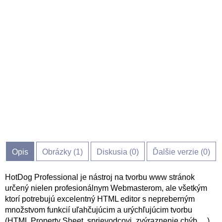
Opis
Obrázky (
1
)
Diskusia (
0
)
Ďalšie verzie (0)
HotDog Professional je nástroj na tvorbu www stránok
určený nielen profesionálnym Webmasterom, ale všetkým
ktorí potrebujú excelentný HTML editor s nepreberným
množstvom funkcií uľahčujúcim a urýchľujúcim tvorbu
(HTML Property Sheet, sprievodcovi, zvýraznenie chýb, ...).