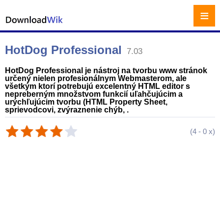
≡
HotDog Professional
7.03
HotDog Professional je nástroj na tvorbu www stránok
určený nielen profesionálnym Webmasterom, ale
všetkým ktorí potrebujú excelentný HTML editor s
nepreberným množstvom funkcií uľahčujúcim a
urýchľujúcim tvorbu (HTML Property Sheet,
sprievodcovi, zvýraznenie chýb, .
(
4
-
0
x)