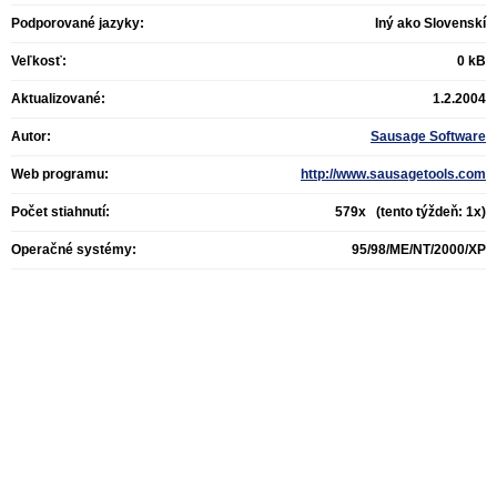
Podporované jazyky:
Iný ako Slovenskí
Veľkosť:
0 kB
Aktualizované:
1.2.2004
Autor:
Sausage Software
Web programu:
http://www.sausagetools.com
Počet stiahnutí:
579x (tento týždeň: 1x)
Operačné systémy:
95/98/ME/NT/2000/XP