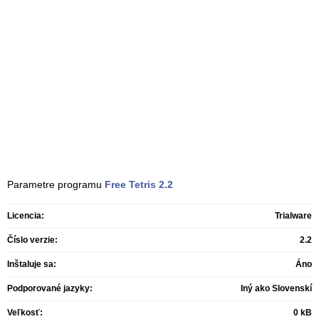
Parametre programu
Free Tetris
2.2
Licencia:
Trialware
Číslo verzie:
2.2
Inštaluje sa:
Áno
Podporované jazyky:
Iný ako Slovenskí
Veľkosť:
0 kB