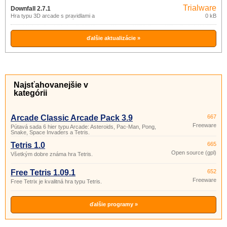
Windows Mobile (2003, 5).
Trialware
Downfall 2.7.1
Hra typu 3D arcade s pravidlami a
0 kB
charakterom hry podobným Tetris.
ďalšie aktualizácie »
Najsťahovanejšie v
kategórii
Arcade Classic Arcade Pack 3.9
667
Freeware
Pútavá sada 6 hier typu Arcade: Asteroids, Pac-Man, Pong,
Snake, Space Invaders a Tetris.
Tetris 1.0
665
Open source (gpl)
Všetkým dobre známa hra Tetris.
Free Tetris 1.09.1
652
Freeware
Free Tetrix je kvalitná hra typu Tetris.
ďalšie programy »