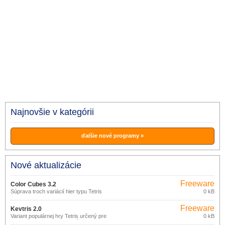
Najnovšie v kategórii
ďalšie nové programy »
Nové aktualizácie
Freeware
Color Cubes 3.2
(pro
Súprava troch variácií hier typu Tetris
0 kB
(Classic Game, Color Blocks, Rotated
nekomerční
Color Blocks) s priestorovou grafikou.
účely)
Freeware
Kevtris 2.0
Variant populárnej hry Tetris určený pre
0 kB
mobilné zariadenia so systémom