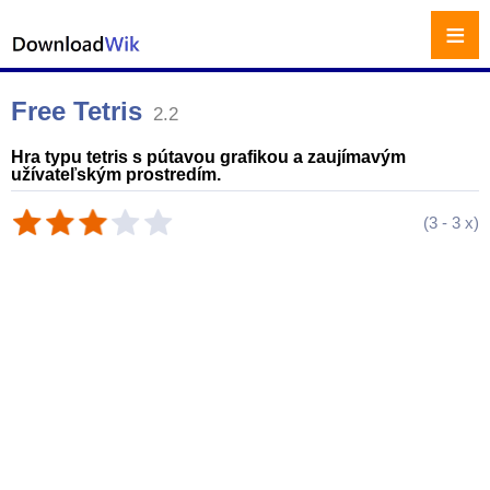
≡
Free Tetris
2.2
Hra typu tetris s pútavou grafikou a zaujímavým
užívateľským prostredím.
(
3
-
3
x)