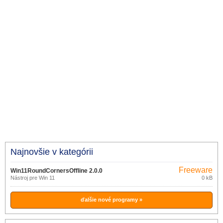
Najnovšie v kategórii
Freeware
Win11RoundCornersOffline 2.0.0
Nástroj pre Win 11
0 kB
ďalšie nové programy »