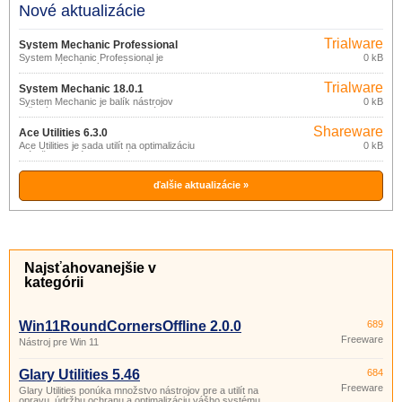
Nové aktualizácie
Trialware
System Mechanic Professional
System Mechanic Professional je
0 kB
18.0.1
kompletný balík výkonných nástrojov na
zaistenie optimálneho výkonu a
Trialware
bezpečnosti PC.
System Mechanic 18.0.1
System Mechanic je balík nástrojov
0 kB
určených na vyhľadanie, odstránenie a
prevenciu problémov s PC.
Shareware
Ace Utilities 6.3.0
Ace Utilities je sada utilít na optimalizáciu
0 kB
a údržbu systému: odstránenie
nepotrebných a duplicitných súborov,
vyčistenie registra, správa aplikácií
spúšťaných pri štarte, správca cookies,
ďalšie aktualizácie »
vymazanie histórie a pod.
Najsťahovanejšie v
kategórii
Win11RoundCornersOffline 2.0.0
689
Freeware
Nástroj pre Win 11
Glary Utilities 5.46
684
Freeware
Glary Utilities ponúka množstvo nástrojov pre a utilít na
opravu, údržbu ochranu a optimalizáciu vášho systému.