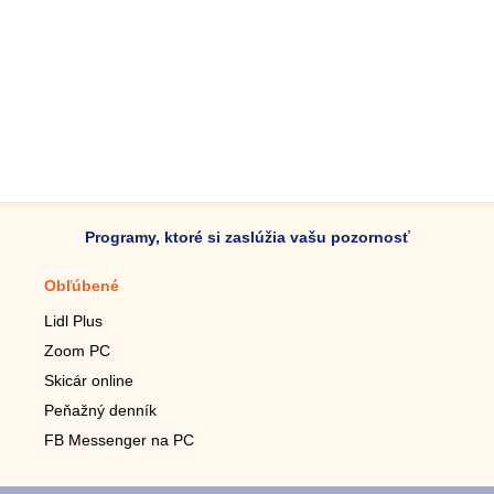
Programy, ktoré si zaslúžia vašu pozornosť
Obľúbené
Mobilné aplikácie
Lidl Plus
Krokomer do mobilu
Zoom PC
Lupa do mobilu
Skicár online
Diaľkový TV ovládač
Peňažný denník
Živé tapety do mobilu
FB Messenger na PC
Mariáš do mobilu