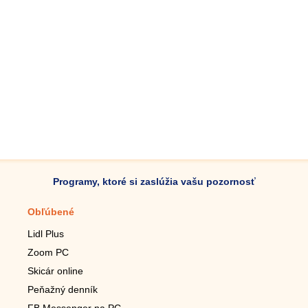
Programy, ktoré si zaslúžia vašu pozornosť
Obľúbené
Mobilné aplikácie
Lidl Plus
Krokomer do mobilu
Zoom PC
Lupa do mobilu
Skicár online
Diaľkový TV ovládač
Peňažný denník
Živé tapety do mobilu