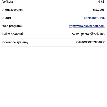
Veľkosť:
0 kB
Aktualizované:
6.9.2006
Autor:
Eshinesoft, Inc.
Web programu:
http://www.eshinesoft.com
Počet stiahnutí:
521x (tento týždeň: 0x)
Operačné systémy:
95/98/ME/NT/2000/XP