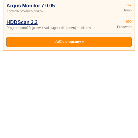
Argus Monitor 7.0.05
767
Demo
Kontrola pevných diskov
HDDScan 3.2
690
Freeware
Program umožňuje low-level diagnostiku pevných diskov.
ďalšie programy »