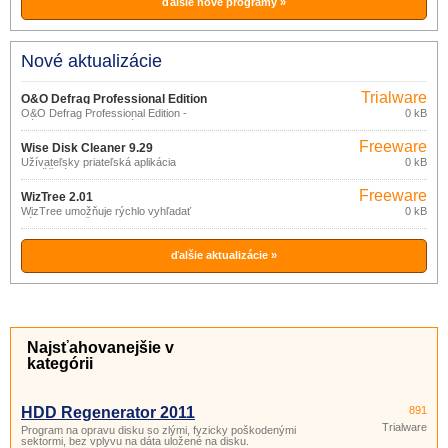
ďalšie nové programy »
Nové aktualizácie
Trialware
O&O Defrag Professional Edition
O&O Defrag Professional Edition -
0 kB
23.0.3080
Nástroj na defragmentáciu desktopov
pre Windows! O&O Defrag Professional
Freeware
Edition pre pracovné stanice s Windows,
Wise Disk Cleaner 9.29
vám umožní dosiahnutie a udržanie
Užívateľsky priateľská aplikácia
0 kB
najvyššieho stupňa výkonu vášho
umožňujúca na disku vyhľadať a
systému.
odstrániť rôzne dočasné a nepotrebné
Freeware
súbory zaberajúce miesto a spomaľujúce
WizTree 2.01
chod vášho počítača.
WizTree umožňuje rýchlo vyhľadať
0 kB
súbory a priečinky zaberajúce najviac
miesta na disku.
ďalšie aktualizácie »
Najsťahovanejšie v
kategórii
HDD Regenerator 2011
891
Trialware
Program na opravu disku so zlými, fyzicky poškodenými
sektormi, bez vplyvu na dáta uložené na disku.