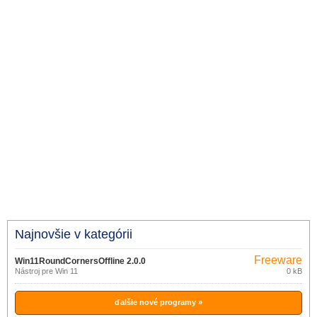
Najnovšie v kategórii
Freeware
Win11RoundCornersOffline 2.0.0
Nástroj pre Win 11
0 kB
ďalšie nové programy »