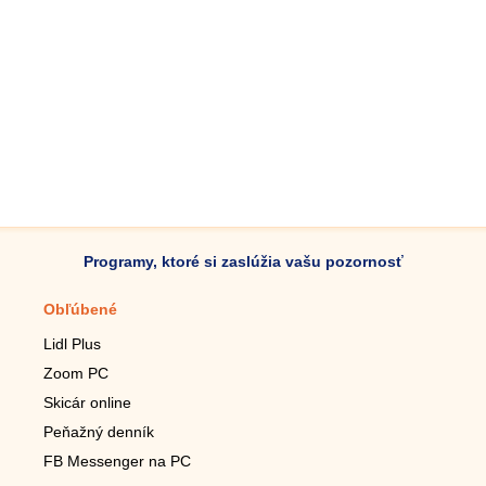
Programy, ktoré si zaslúžia vašu pozornosť
Obľúbené
Mobilné aplikácie
Lidl Plus
Krokomer do mobilu
Zoom PC
Lupa do mobilu
Skicár online
Diaľkový TV ovládač
Peňažný denník
Živé tapety do mobilu
FB Messenger na PC
Mariáš do mobilu