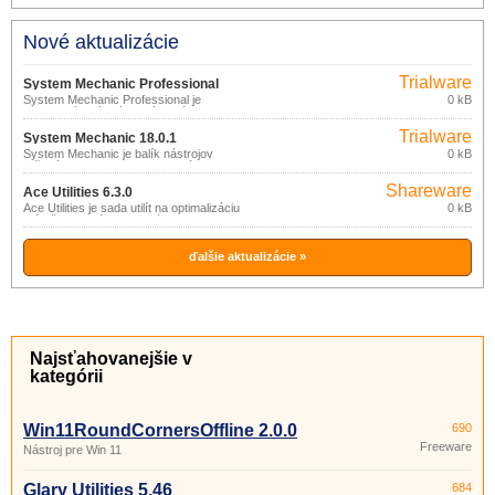
Nové aktualizácie
Trialware
System Mechanic Professional
System Mechanic Professional je
0 kB
18.0.1
kompletný balík výkonných nástrojov na
zaistenie optimálneho výkonu a
Trialware
bezpečnosti PC.
System Mechanic 18.0.1
System Mechanic je balík nástrojov
0 kB
určených na vyhľadanie, odstránenie a
prevenciu problémov s PC.
Shareware
Ace Utilities 6.3.0
Ace Utilities je sada utilít na optimalizáciu
0 kB
a údržbu systému: odstránenie
nepotrebných a duplicitných súborov,
vyčistenie registra, správa aplikácií
spúšťaných pri štarte, správca cookies,
ďalšie aktualizácie »
vymazanie histórie a pod.
Najsťahovanejšie v
kategórii
Win11RoundCornersOffline 2.0.0
690
Freeware
Nástroj pre Win 11
Glary Utilities 5.46
684