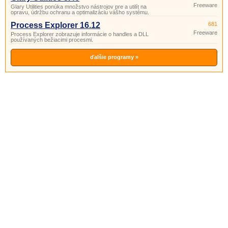
Freeware
Glary Utilities ponúka množstvo nástrojov pre a utilít na
opravu, údržbu ochranu a optimalizáciu vášho systému.
Process Explorer 16.12
681
Freeware
Process Explorer zobrazuje informácie o handles a DLL
používaných bežiacimi procesmi.
ďalšie programy »