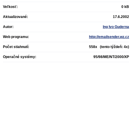
Veľkosť:
0 kB
Aktualizované:
17.6.2002
Autor:
Ing Ivo Guderna
Web programu:
http://emailsender.wz.cz
Počet stiahnutí:
558x (tento týždeň: 4x)
Operačné systémy:
95/98/ME/NT/2000/XP