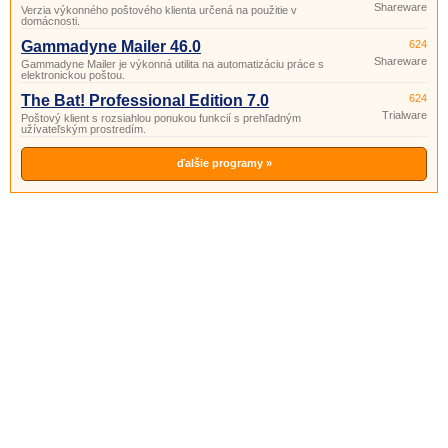
Shareware
Verzia výkonného poštového klienta určená na použitie v
domácnosti.
Gammadyne Mailer 46.0
624
Shareware
Gammadyne Mailer je výkonná utilita na automatizáciu práce s
elektronickou poštou.
The Bat! Professional Edition 7.0
624
Trialware
Poštový klient s rozsiahlou ponukou funkcií s prehľadným
užívateľským prostredím.
ďalšie programy »