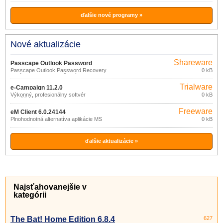
ďalšie nové programy »
Nové aktualizácie
Shareware
Passcape Outlook Password
Passcape Outlook Password Recovery
0 kB
Recovery 3.0.0
je nástroj na obnovu všetkých typov
hesiel používaných aplikáciou Outlook:
Trialware
SMTP, POP3, IMAP, HTTPMAIL, LDAP,
e-Campaign 11.2.0
Personal Folder (*.
Výkonný, profesionálny softvér
0 kB
umožňujúci rozosielanie
personalizovaných správ klientom,
Freeware
zákazníkom alebo členom rôznych
eM Client 6.0.24144
konferencií.
Plnohodnotná alternatíva aplikácie MS
0 kB
Outlook.
ďalšie aktualizácie »
Najsťahovanejšie v
kategórii
The Bat! Home Edition 6.8.4
627