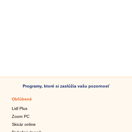
Programy, ktoré si zaslúžia vašu pozornosť
Obľúbené
Mobilné aplikácie
Lidl Plus
Krokomer do mobilu
Zoom PC
Lupa do mobilu
Skicár online
Diaľkový TV ovládač