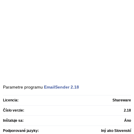
Parametre programu
EmailSender
2.18
Licencia:
Shareware
Číslo verzie:
2.18
Inštaluje sa:
Áno
Podporované jazyky:
Iný ako Slovenskí