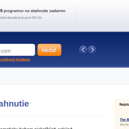
35
programov na stiahnutie zadarmo
edná aktualizácia pred 592 dni
ozšírené hľadanie
ahnutie
Nejst
The B
Verzia
určená