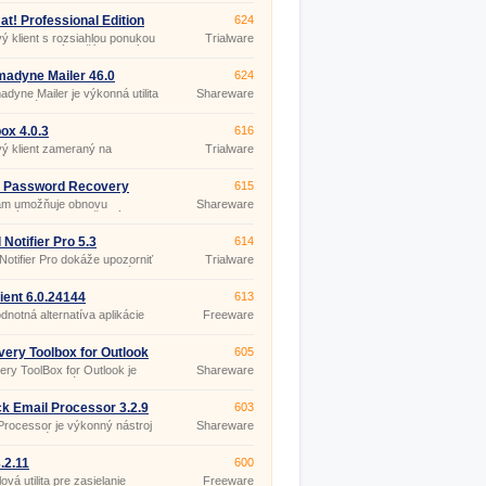
at! Professional Edition
624
ý klient s rozsiahlou ponukou
Trialware
í s prehľadným užívateľským
edím.
adyne Mailer 46.0
624
yne Mailer je výkonná utilita
Shareware
omatizáciu práce s
onickou poštou.
ox 4.0.3
616
ý klient zameraný na
Trialware
lnu efektivitu a jednoduchosť
dennej práce so správami
onickej pošty.
l Password Recovery
615
r 2.1
am umožňuje obnovu
Shareware
utých hesiel k poštovým
uloženým emailovými klientmi
, Bat!, Becky, IncrediMail,
 Notifier Pro 5.3
614
Notifier, Group Mail Free,
Notifier Pro dokáže upozorniť
Trialware
il, Forte Agent, Mail.
chod novej emailovej správy
ej schránky Gmail, Yahoo
Hotmail.
ient 6.0.24144
613
dnotná alternatíva aplikácie
Freeware
tlook.
ery Toolbox for Outlook
605
7
ry ToolBox for Outlook je
Shareware
 na obnovu dát z
dených dátových súborov (.
k Email Processor 3.2.9
603
Processor je výkonný nástroj
Shareware
tomatické spracovanie
dzajúcej elektronickej pošty
POP3 aj IMAP), napr.
3.2.11
600
ová utilita pre zasielanie
Freeware