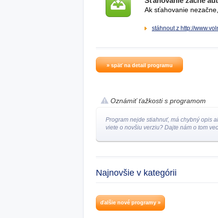
Sťahovanie začne au
Ak sťahovanie nezačne, 
stáhnout z http://www.vol
» späť na detail programu
Oznámiť ťažkosti s programom
Program nejde stiahnuť, má chybný opis a
viete o novšiu verziu? Dajte nám o tom ved
Najnovšie v kategórii
ďalšie nové programy »