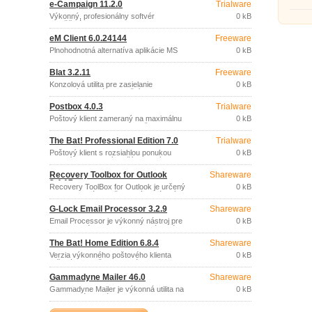
e-Campaign 11.2.0
Trialware
email
SMTP, POP3, IMAP, HTTPMAIL, LDAP,
protok
Personal Folder (*.
Výkonný, profesionálny softvér
0 kB
umožňujúci rozosielanie
personalizovaných správ klientom,
eM Client 6.0.24144
Freeware
zákazníkom alebo členom rôznych
konferencií.
Plnohodnotná alternatíva aplikácie MS
0 kB
Outlook.
Blat 3.2.11
Freeware
Konzolová utilita pre zasielanie
0 kB
emailových správ s využitím SMTP
protokolu.
Postbox 4.0.3
Trialware
Poštový klient zameraný na maximálnu
0 kB
efektivitu a jednoduchosť každodennej
práce so správami elektronickej pošty.
The Bat! Professional Edition 7.0
Trialware
Poštový klient s rozsiahlou ponukou
0 kB
funkcií s prehľadným užívateľským
prostredím.
Recovery Toolbox for Outlook
Shareware
3.4.17
Recovery ToolBox for Outlook je určený
0 kB
na obnovu dát z poškodených dátových
súborov (.
G-Lock Email Processor 3.2.9
Shareware
Email Processor je výkonný nástroj pre
0 kB
automatické spracovanie prichádzajúcej
elektronickej pošty (účty POP3 aj IMAP),
The Bat! Home Edition 6.8.4
Shareware
napr.
Verzia výkonného poštového klienta
0 kB
určená na použitie v domácnosti.
Gammadyne Mailer 46.0
Shareware
Gammadyne Mailer je výkonná utilita na
0 kB
automatizáciu práce s elektronickou
poštou.