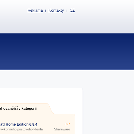
Reklama
Kontakty
CZ
|
|
ahovanější v kategorii
at! Home Edition 6.8.4
627
 výkonného poštového klienta
Shareware
 na použitie v domácnosti.