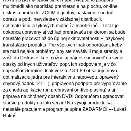
multimédií ako napríklad premietanie na plochu, on-line
diskusia produktu, ZOOM digitálny, nastavenie hodnôt
obrazu a pod., newslettre v základnej distribúcii,
optimalizáciu jazykových mutácií a mnohé iné... Teraz je
dokonca upravený aj vzhľad prehrávača na ktorom sa bude
neustále pracovať až do úplnej skinovateľnosti + jazykovej
translatácie produktu. Pre všetkých inak odporúčam, keby
ste mali nejaké problémy, aby ste navštívili moje stránky a
zašli do Diskusie, kde možno aj nájdete odpoveď na svoje
otázky od iných užívateľov, popr. ich zodpoviem ja v čo
najkratšom termíne. Inak verzia 2.3.1.89 obsahuje novo
optimalizáciu jadra pre interaktívnu nápovedu, opravený
chybový riadok "21" ;-), pripravená podpora pre vypaľovanie
za chodu aplikácie (pri prehrávaní on-live-playing) a aj
príprava na chránený obsah DVD! Odporúčam upgradovať
staršie produkty na túto verziu! Na vývoji produktu sa
neustále pracujem a program je úplne ZADARMO! --- Lukáš
Hakoš