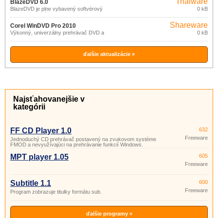
Trialware
BlazeDVD 6.0
BlazeDVD je plne vybavený softvérový
0 kB
DVD prehrávač.
Shareware
Corel WinDVD Pro 2010
Výkonný, univerzálny prehrávač DVD a
0 kB
Blu-ray diskov.
ďalšie aktualizácie »
Najsťahovanejšie v
kategórii
FF CD Player 1.0
632
Freeware
Jednoduchý CD prehrávač postavený na zvukovom systéme
FMOD a nevyužívajúci na prehrávanie funkcií Windows.
MPT player 1.05
605
Freeware
Subtitle 1.1
600
Freeware
Program zobrazuje titulky formátu sub.
ďalšie programy »