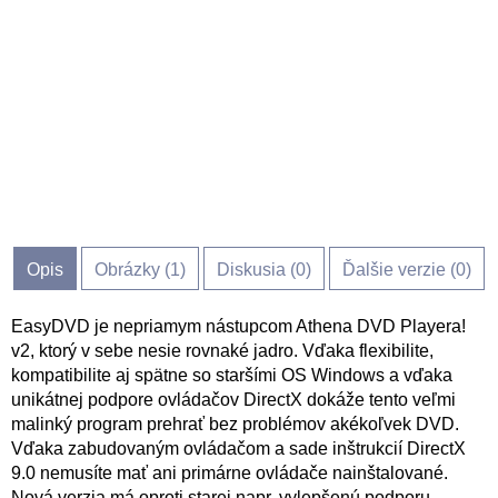
Opis
Obrázky (
1
)
Diskusia (
0
)
Ďalšie verzie (0)
EasyDVD je nepriamym nástupcom Athena DVD Playera!
v2, ktorý v sebe nesie rovnaké jadro. Vďaka flexibilite,
kompatibilite aj spätne so staršími OS Windows a vďaka
unikátnej podpore ovládačov DirectX dokáže tento veľmi
malinký program prehrať bez problémov akékoľvek DVD.
Vďaka zabudovaným ovládačom a sade inštrukcií DirectX
9.0 nemusíte mať ani primárne ovládače nainštalované.
Nová verzia má oproti starej napr. vylepšenú podporu