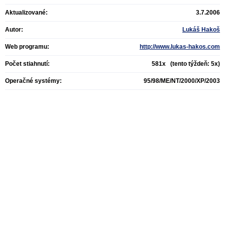
Aktualizované:
3.7.2006
Autor:
Lukáš Hakoš
Web programu:
http://www.lukas-hakos.com
Počet stiahnutí:
581x (tento týždeň: 5x)
Operačné systémy:
95/98/ME/NT/2000/XP/2003