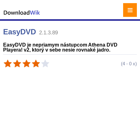
≡
EasyDVD
2.1.3.89
EasyDVD je nepriamym nástupcom Athena DVD
Playera! v2, ktorý v sebe nesie rovnaké jadro.
(
4
-
0
x)