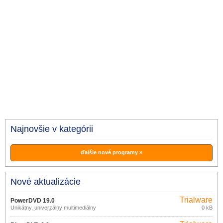
Najnovšie v kategórii
ďalšie nové programy »
Nové aktualizácie
Trialware
PowerDVD 19.0
Unikátny, univerzálny multimediálny
0 kB
prehrávač prinášajúci 3D a HD filmy na
obrazovku vášho počítača.