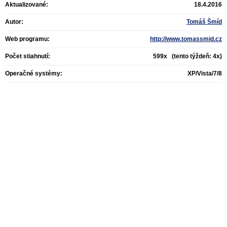
Aktualizované:
18.4.2016
Autor:
Tomáš Šmíd
Web programu:
http://www.tomassmid.cz
Počet stiahnutí:
599x (tento týždeň: 4x)
Operačné systémy:
XP/Vista/7/8