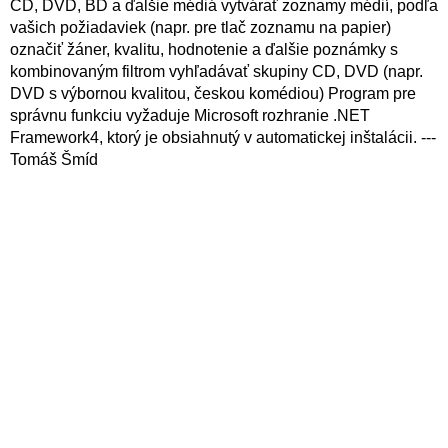
CD, DVD, BD a ďalšie médiá vytvárať zoznamy médií, podľa
vašich požiadaviek (napr. pre tlač zoznamu na papier)
označiť žáner, kvalitu, hodnotenie a ďalšie poznámky s
kombinovaným filtrom vyhľadávať skupiny CD, DVD (napr.
DVD s výbornou kvalitou, českou komédiou) Program pre
správnu funkciu vyžaduje Microsoft rozhranie .NET
Framework4, ktorý je obsiahnutý v automatickej inštalácii. ---
Tomáš Šmíd