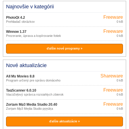
Najnovšie v kategórii
Freeware
PhotoQt 4.2
Prehliadač obrázkov
0 kB
Freeware
Winnow 1.37
Prezeranie, úprava a kopírovanie fotiek
0 kB
ďalšie nové programy »
Nové aktualizácie
Shareware
All My Movies 8.8
Program určený pre správu domáceho
0 kB
archívu filmov na DVD alebo CD
diskoch, VHS páskach a pod.
Freeware
TagScanner 6.0.10
Viacúčelový správca rozsiahlych zbierok
0 kB
hudobných titulov.
Freeware
Zortam Mp3 Media Studio 20.40
Zortam Mp3 Media Studio ponúka
0 kB
správcu MP3 súborov umožňujúci ich
zaradenie do knižnice a vyhľadávanie,
nástroj na úpravu ID3v1 a ID3v2.
ďalšie aktualizácie »