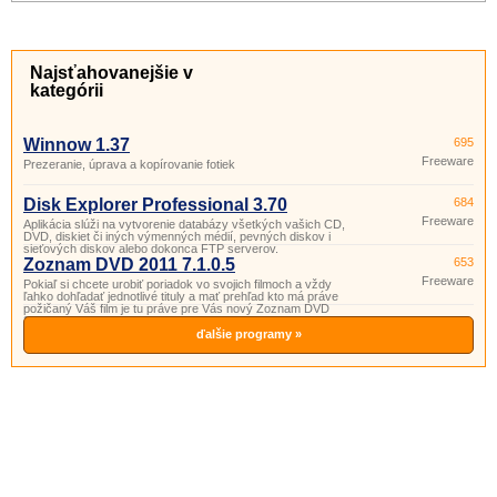
Najsťahovanejšie v
kategórii
Winnow 1.37
695
Freeware
Prezeranie, úprava a kopírovanie fotiek
Disk Explorer Professional 3.70
684
Freeware
Aplikácia slúži na vytvorenie databázy všetkých vašich CD,
DVD, diskiet či iných výmenných médií, pevných diskov i
sieťových diskov alebo dokonca FTP serverov.
Zoznam DVD 2011 7.1.0.5
653
Freeware
Pokiaľ si chcete urobiť poriadok vo svojich filmoch a vždy
ľahko dohľadať jednotlivé tituly a mať prehľad kto má práve
požičaný Váš film je tu práve pre Vás nový Zoznam DVD
2011.
ďalšie programy »