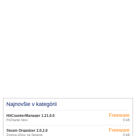
Najnovšie v kategórii
Freeware
HitCounterManager 1.21.0.0
Počítanie hitov
0 kB
Freeware
Steam Organizer 2.0.2.0
Zmena účtov na Steame
0 kB