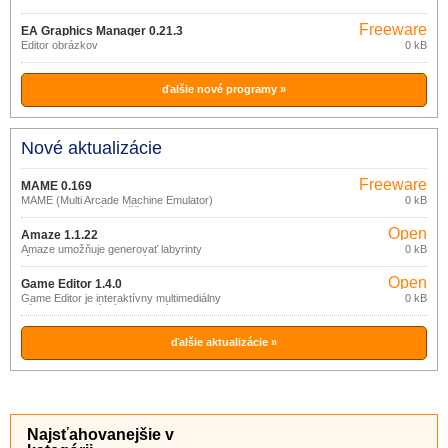
Freeware
EA Graphics Manager 0.21.3
Editor obrázkov
0 kB
ďalšie nové programy »
Nové aktualizácie
Freeware
MAME 0.169
MAME (Multi Arcade Machine Emulator)
0 kB
je emulátor, ktorý umožňuje hrať
klasické, pôvodné video arcade hry na
Open
vašom novom PC.
Amaze 1.1.22
source
Amaze umožňuje generovať labyrinty
0 kB
rôznych tvarov a veľkostí.
(gpl)
Open
Game Editor 1.4.0
source
Game Editor je interaktívny multimediálny
0 kB
nástroj pre ľahký vývoj vlastných 2D hier
(gpl)
pre PC a rôzne mobilné zariadenia na
rôznych platformách (PDA, iPhone, iPad,
GP2X, Smartphone).
ďalšie aktualizácie »
Najsťahovanejšie v