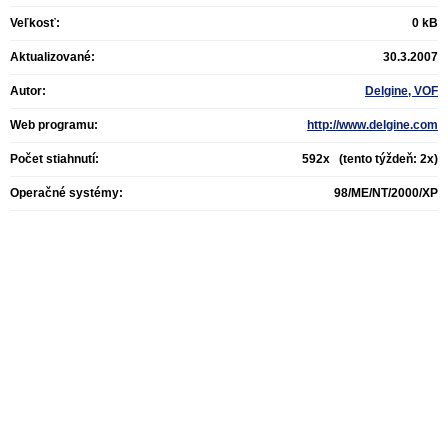
Veľkosť:
0 kB
Aktualizované:
30.3.2007
Autor:
Delgine, VOF
Web programu:
http://www.delgine.com
Počet stiahnutí:
592x (tento týždeň: 2x)
Operačné systémy:
98/ME/NT/2000/XP