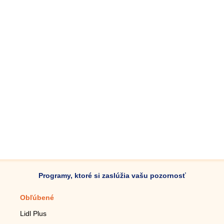
Programy, ktoré si zaslúžia vašu pozornosť
Obľúbené
Mobilné aplikácie
Lidl Plus
Krokomer do mobilu