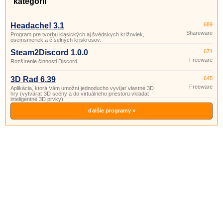
kategórii
Headache! 3.1
689
Shareware
Program pre tvorbu klasických aj švédskych krížoviek,
osemsmeriek a číselných kriskrosov.
Steam2Discord 1.0.0
671
Freeware
Rozšírenie činnosti Discord
3D Rad 6.39
645
Freeware
Aplikácia, ktorá Vám umožní jednoducho vyvíjať vlastné 3D
hry (vytvárať 3D scény a do virtuálneho priestoru vkladať
inteligentné 3D prvky).
ďalšie programy »