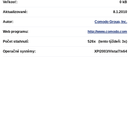
Veľkosť:
0 kB
Aktualizované:
8.1.2010
Autor:
Comodo Group, Inc.
Web programu:
http://www.comodo.com
Počet stiahnutí:
526x (tento týždeň: 3x)
Operačné systémy:
XP/2003/Vista/7/x64