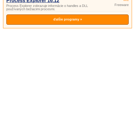
Process Explorer 16.12
Freeware
Process Explorer zobrazuje informácie o handles a DLL
používaných bežiacimi procesmi.
ďalšie programy »