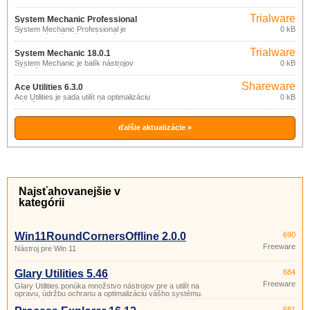
Trialware
System Mechanic Professional
System Mechanic Professional je
0 kB
18.0.1
kompletný balík výkonných nástrojov na
zaistenie optimálneho výkonu a
Trialware
bezpečnosti PC.
System Mechanic 18.0.1
System Mechanic je balík nástrojov
0 kB
určených na vyhľadanie, odstránenie a
prevenciu problémov s PC.
Shareware
Ace Utilities 6.3.0
Ace Utilities je sada utilít na optimalizáciu
0 kB
a údržbu systému: odstránenie
nepotrebných a duplicitných súborov,
vyčistenie registra, správa aplikácií
spúšťaných pri štarte, správca cookies,
ďalšie aktualizácie »
vymazanie histórie a pod.
Najsťahovanejšie v
kategórii
Win11RoundCornersOffline 2.0.0
690
Freeware
Nástroj pre Win 11
Glary Utilities 5.46
684
Freeware
Glary Utilities ponúka množstvo nástrojov pre a utilít na
opravu, údržbu ochranu a optimalizáciu vášho systému.
681