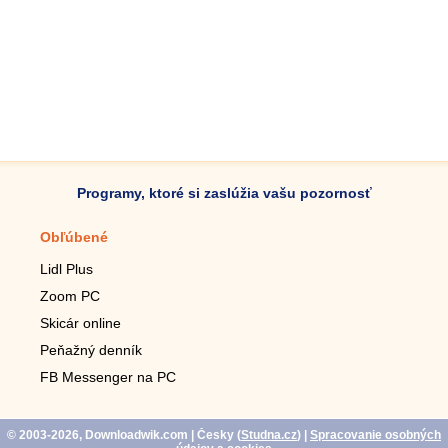
Programy, ktoré si zaslúžia vašu pozornosť
Obľúbené
Mobilné aplikácie
Lidl Plus
Krokomer do mobilu
Zoom PC
Lupa do mobilu
Skicár online
Diaľkový TV ovládač
Peňažný denník
Živé tapety do mobilu
FB Messenger na PC
Mariáš do mobilu
© 2003-2026, Downloadwik.com
| Česky (
Studna.cz
)
|
Spracovanie osobných