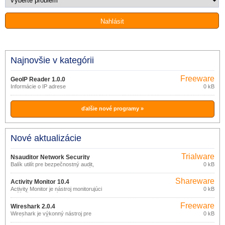
Najnovšie v kategórii
Freeware
GeoIP Reader 1.0.0
Informácie o IP adrese
0 kB
ďalšie nové programy »
Nové aktualizácie
Trialware
Nsauditor Network Security
Balík utilít pre bezpečnostný audit,
0 kB
Audítor 3.0.14
monitorovanie a skenovanie sietí.
Shareware
Activity Monitor 10.4
Activity Monitor je nástroj monitorujúci
0 kB
počítače v sieti: snímky pracovnej
plochy, spustené programy, navštívené
Freeware
weby, stlačené klávesy a pod.
Wireshark 2.0.4
Wireshark je výkonný nástroj pre
0 kB
analýzu sieťových protokolov,
umožňujúci zachytávanie a podrobné