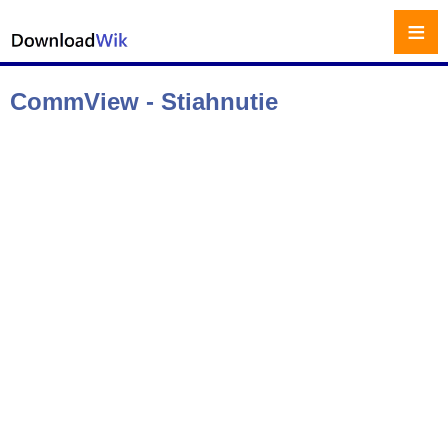
≡
CommView - Stiahnutie