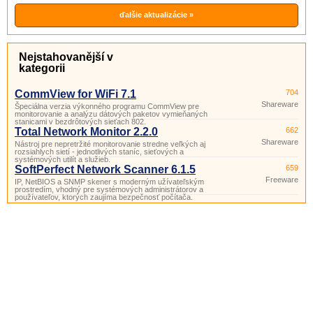
skúmanie dát pretekajúcich sietí alebo
zachytených a uložených na disku.
ďalšie aktualizácie »
Nejstahovanější v
kategorii
CommView for WiFi 7.1
704
Shareware
Špeciálna verzia výkonného programu CommView pre
monitorovanie a analýzu dátových paketov vymieňaných
stanicami v bezdrôtových sieťach 802.
Total Network Monitor 2.2.0
662
Shareware
Nástroj pre nepretržité monitorovanie stredne veľkých aj
rozsiahlych sietí - jednotlivých staníc, sieťových a
systémových utilít a služieb.
SoftPerfect Network Scanner 6.1.5
659
Freeware
IP, NetBIOS a SNMP skener s moderným užívateľským
prostredím, vhodný pre systémových administrátorov a
používateľov, ktorých zaujíma bezpečnosť počítača.