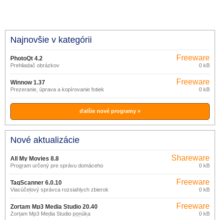
Najnovšie v kategórii
Freeware
PhotoQt 4.2
Prehliadač obrázkov
0 kB
Freeware
Winnow 1.37
Prezeranie, úprava a kopírovanie fotiek
0 kB
ďalšie nové programy »
Nové aktualizácie
Shareware
All My Movies 8.8
Program určený pre správu domáceho
0 kB
archívu filmov na DVD alebo CD
diskoch, VHS páskach a pod.
Freeware
TagScanner 6.0.10
Viacúčelový správca rozsiahlych zbierok
0 kB
hudobných titulov.
Freeware
Zortam Mp3 Media Studio 20.40
Zortam Mp3 Media Studio ponúka
0 kB
správcu MP3 súborov umožňujúci ich