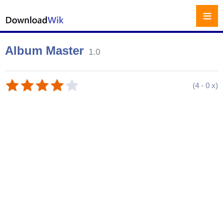
≡
Album Master
1.0
(
4
-
0
x)