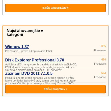
zaradenie do knižnice a vyhľadávanie,
nástroj na úpravu ID3v1 a ID3v2.
ďalšie aktualizácie »
Najsťahovanejšie v
kategórii
Winnow 1.37
695
Freeware
Prezeranie, úprava a kopírovanie fotiek
Disk Explorer Professional 3.70
684
Freeware
Aplikácia slúži na vytvorenie databázy všetkých vašich CD,
DVD, diskiet či iných výmenných médií, pevných diskov i
sieťových diskov alebo dokonca FTP serverov.
Zoznam DVD 2011 7.1.0.5
653
Freeware
Pokiaľ si chcete urobiť poriadok vo svojich filmoch a vždy
ľahko dohľadať jednotlivé tituly a mať prehľad kto má práve
požičaný Váš film je tu práve pre Vás nový Zoznam DVD
2011.
ďalšie programy »