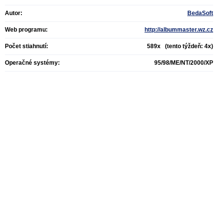
Autor:
BedaSoft
Web programu:
http://albummaster.wz.cz
Počet stiahnutí:
589x (tento týždeň: 4x)
Operačné systémy:
95/98/ME/NT/2000/XP