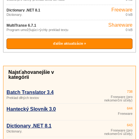
jazykov.
Freeware
Dictionary .NET 8.1
(pro
Dictionary.
0 kB
nekomerční
účely)
Shareware
MultiTranse 6.7.1
Program umožňujúci rýchly preklad textu
0 kB
medzi radom rôznych jazykov (anglický,
arabský, čínsky, český, dánsky,
holandský, …), s využitím rôznych
jazykových zdrojov na internete.
ďalšie aktualizácie »
Najsťahovanejšie v
kategórii
Batch Translator 3.4
738
Freeware (pro
Preklad dlhých textov
nekomerční účely)
Hantecký Slovník 3.0
644
Freeware
Dictionary .NET 8.1
643
Freeware (pro
Dictionary.
nekomerční účely)