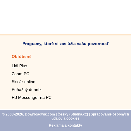
Programy, ktoré si zaslúžia vašu pozornosť
Obľúbené
Mobilné aplikácie
Lidl Plus
Krokomer do mobilu
Zoom PC
Lupa do mobilu
Skicár online
Diaľkový TV ovládač
Peňažný denník
Živé tapety do mobilu
FB Messenger na PC
Mariáš do mobilu
© 2003-2026, Downloadwik.com
| Česky (
Studna.cz
)
|
Spracovanie osobných
údajov a cookies
Reklama a kontakty