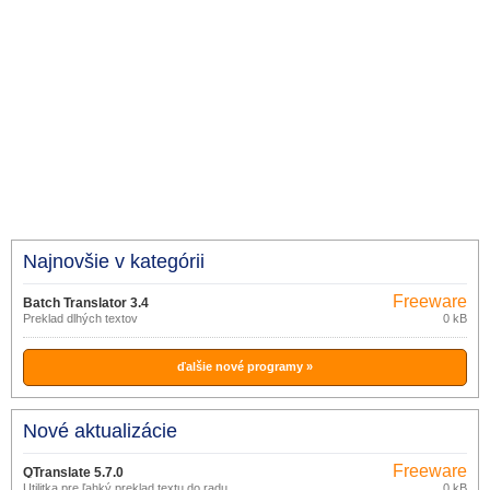
Najnovšie v kategórii
Freeware
Batch Translator 3.4
(pro
Preklad dlhých textov
0 kB
nekomerční
účely)
ďalšie nové programy »
Nové aktualizácie
Freeware
QTranslate 5.7.0
Utilitka pre ľahký preklad textu do radu
0 kB