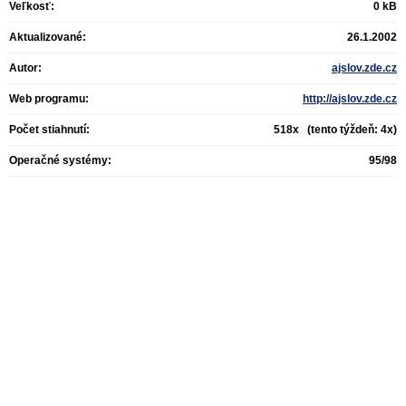
Veľkosť:
0 kB
Aktualizované:
26.1.2002
Autor:
ajslov.zde.cz
Web programu:
http://ajslov.zde.cz
Počet stiahnutí:
518x (tento týždeň: 4x)
Operačné systémy:
95/98