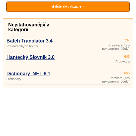
holandský, …), s využitím rôznych
jazykových zdrojov na internete.
ďalšie aktualizácie »
Nejstahovanější v
kategorii
Batch Translator 3.4
737
Freeware (pro
Preklad dlhých textov
nekomerční účely)
Hantecký Slovník 3.0
643
Freeware
Dictionary .NET 8.1
643
Freeware (pro
Dictionary.
nekomerční účely)