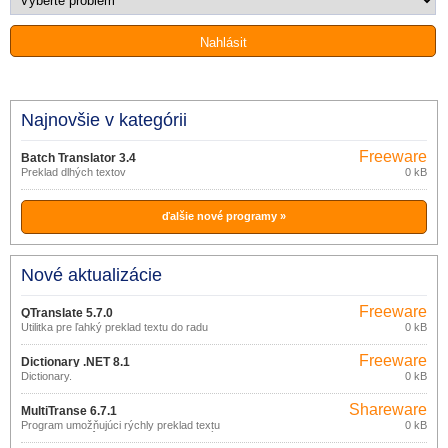
Najnovšie v kategórii
Freeware
Batch Translator 3.4
(pro
Preklad dlhých textov
0 kB
nekomerční
účely)
ďalšie nové programy »
Nové aktualizácie
Freeware
QTranslate 5.7.0
Utilitka pre ľahký preklad textu do radu
0 kB
jazykov.
Freeware
Dictionary .NET 8.1
(pro
Dictionary.
0 kB
nekomerční
účely)
Shareware
MultiTranse 6.7.1
Program umožňujúci rýchly preklad textu
0 kB
medzi radom rôznych jazykov (anglický,
arabský, čínsky, český, dánsky,