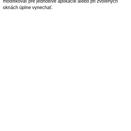
modifikovať pre jednotlivé aplikácie alebo pri zvolených
oknách úplne vynechať.