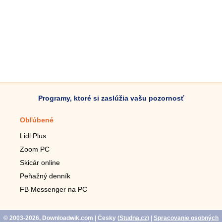
Programy, ktoré si zaslúžia vašu pozornosť
Obľúbené
Mobilné aplikácie
Lidl Plus
Krokomer do mobilu
Zoom PC
Lupa do mobilu
Skicár online
Diaľkový TV ovládač
Peňažný denník
Živé tapety do mobilu
FB Messenger na PC
Mariáš do mobilu
© 2003-2026, Downloadwik.com
| Česky (
Studna.cz
)
|
Spracovanie osobných