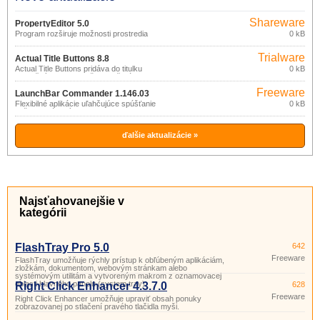
Shareware
PropertyEditor 5.0
Program rozširuje možnosti prostredia
0 kB
Windows.
Trialware
Actual Title Buttons 8.8
Actual Title Buttons pridáva do titulku
0 kB
aplikačných okien ďalšie 4 tlačidlá
umožňujúce ďalšie operácie s oknami:
Freeware
aplikáciu transparentnosti, „zrolovanie“
LaunchBar Commander 1.146.03
okna, minimalizáciu do oznamovacej
Flexibilné aplikácie uľahčujúce spúšťanie
0 kB
oblasti hlavného panelu, uzamknutie nad
vašich obľúbených programov a
ostatnými otvorenými oknami.
otváranie zložiek dokumentov.
ďalšie aktualizácie »
Najsťahovanejšie v
kategórii
FlashTray Pro 5.0
642
Freeware
FlashTray umožňuje rýchly prístup k obľúbeným aplikáciám,
zložkám, dokumentom, webovým stránkam alebo
systémovým utilitám a vytvoreným makrom z oznamovacej
oblasti hlavného panelu (system tray).
Right Click Enhancer 4.3.7.0
628
Freeware
Right Click Enhancer umožňuje upraviť obsah ponuky
zobrazovanej po stlačení pravého tlačidla myši.