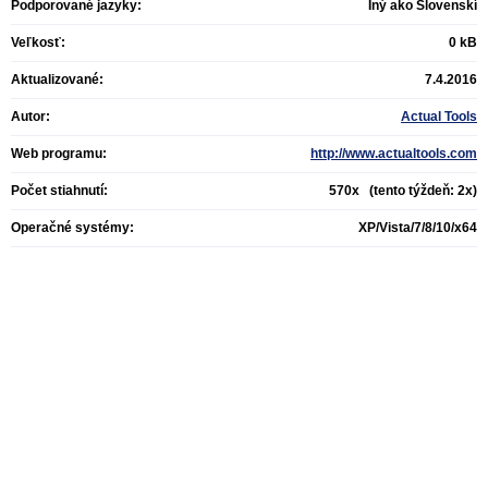
Podporované jazyky:
Iný ako Slovenskí
Veľkosť:
0 kB
Aktualizované:
7.4.2016
Autor:
Actual Tools
Web programu:
http://www.actualtools.com
Počet stiahnutí:
570x (tento týždeň: 2x)
Operačné systémy:
XP/Vista/7/8/10/x64