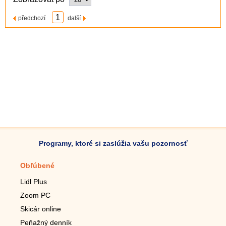
1
předchozí
další
Programy, ktoré si zaslúžia vašu pozornosť
Obľúbené
Mobilné aplikácie
Lidl Plus
Krokomer do mobilu
Zoom PC
Lupa do mobilu
Skicár online
Diaľkový TV ovládač
Peňažný denník
Živé tapety do mobilu