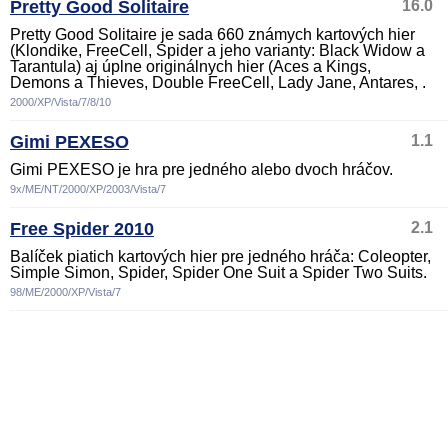
Pretty Good Solitaire
16.0
Pretty Good Solitaire je sada 660 známych kartových hier
(Klondike, FreeCell, Spider a jeho varianty: Black Widow a
Tarantula) aj úplne originálnych hier (Aces a Kings,
Demons a Thieves, Double FreeCell, Lady Jane, Antares, .
2000/XP/Vista/7/8/10
Gimi PEXESO
1.1
Gimi PEXESO je hra pre jedného alebo dvoch hráčov.
9x/ME/NT/2000/XP/2003/Vista/7
Free Spider 2010
2.1
Balíček piatich kartových hier pre jedného hráča: Coleopter,
Simple Simon, Spider, Spider One Suit a Spider Two Suits.
98/ME/2000/XP/Vista/7