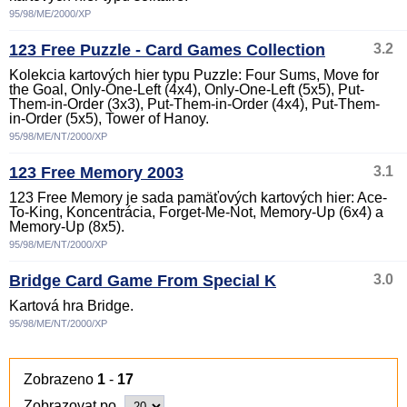
95/98/ME/2000/XP
123 Free Puzzle - Card Games Collection
3.2
Kolekcia kartových hier typu Puzzle: Four Sums, Move for
the Goal, Only-One-Left (4x4), Only-One-Left (5x5), Put-
Them-in-Order (3x3), Put-Them-in-Order (4x4), Put-Them-
in-Order (5x5), Tower of Hanoy.
95/98/ME/NT/2000/XP
123 Free Memory 2003
3.1
123 Free Memory je sada pamäťových kartových hier: Ace-
To-King, Koncentrácia, Forget-Me-Not, Memory-Up (6x4) a
Memory-Up (8x5).
95/98/ME/NT/2000/XP
Bridge Card Game From Special K
3.0
Kartová hra Bridge.
95/98/ME/NT/2000/XP
Zobrazeno
1
-
17
Zobrazovat po