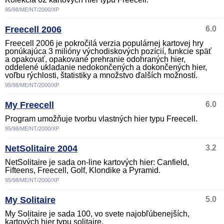
95/98/ME/NT/2000/XP
Freecell 2006
6.0
Freecell 2006 je pokročilá verzia populárnej kartovej hry
ponúkajúca 3 milióny východiskových pozícií, funkcie späť
a opakovať, opakované prehranie odohraných hier,
oddelené ukladanie nedokončených a dokončených hier,
voľbu rýchlosti, štatistiky a množstvo ďalších možností.
95/98/ME/NT/2000/XP
My Freecell
6.0
Program umožňuje tvorbu vlastných hier typu Freecell.
95/98/ME/NT/2000/XP
NetSolitaire 2004
3.2
NetSolitaire je sada on-line kartových hier: Canfield,
Fifteens, Freecell, Golf, Klondike a Pyramid.
95/98/ME/NT/2000/XP
My Solitaire
5.0
My Solitaire je sada 100, vo svete najobľúbenejších,
kartových hier typu solitaire.