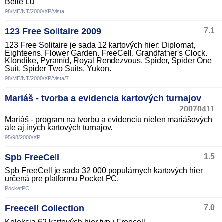
Belle Lu
98/ME/NT/2000/XP/Vista
123 Free Solitaire 2009
7.1
123 Free Solitaire je sada 12 kartových hier: Diplomat,
Eighteens, Flower Garden, FreeCell, Grandfather's Clock,
Klondike, Pyramíd, Royal Rendezvous, Spider, Spider One
Suit, Spider Two Suits, Yukon.
98/ME/NT/2000/XP/Vista/7
Mariáš - tvorba a evidencia kartových turnajov
20070411
Mariáš - program na tvorbu a evidenciu nielen mariášových
ale aj iných kartových turnajov.
95/98/2000/XP
Spb FreeCell
1.5
Spb FreeCell je sada 32 000 populárnych kartových hier
určená pre platformu Pocket PC.
PocketPC
Freecell Collection
7.0
Kolekcia 62 kartových hier typu Freecell.