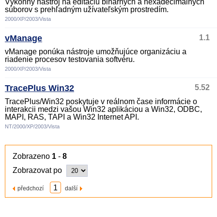
Výkonný nástroj na editáciu binárnych a hexadecimálnych
súborov s prehľadným užívateľským prostredím.
2000/XP/2003/Vista
vManage
1.1
vManage ponúka nástroje umožňujúce organizáciu a
riadenie procesov testovania softvéru.
2000/XP/2003/Vista
TracePlus Win32
5.52
TracePlus/Win32 poskytuje v reálnom čase informácie o
interakcii medzi vašou Win32 aplikáciou a Win32, ODBC,
MAPI, RAS, TAPI a Win32 Internet API.
NT/2000/XP/2003/Vista
Zobrazeno
1
-
8
Zobrazovat po
1
předchozí
další