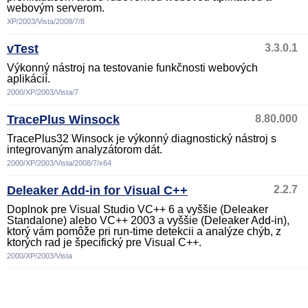
webovým serverom.
XP/2003/Vista/2008/7/8
vTest
3.3.0.1
Výkonný nástroj na testovanie funkčnosti webových
aplikácií.
2000/XP/2003/Vista/7
TracePlus Winsock
8.80.000
TracePlus32 Winsock je výkonný diagnostický nástroj s
integrovaným analyzátorom dát.
2000/XP/2003/Vista/2008/7/x64
Deleaker Add-in for Visual C++
2.2.7
Doplnok pre Visual Studio VC++ 6 a vyššie (Deleaker
Standalone) alebo VC++ 2003 a vyššie (Deleaker Add-in),
ktorý vám pomôže pri run-time detekcii a analýze chýb, z
ktorých rad je špecifický pre Visual C++.
2000/XP/2003/Vista