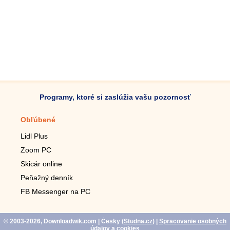
Programy, ktoré si zaslúžia vašu pozornosť
Obľúbené
Mobilné aplikácie
Lidl Plus
Krokomer do mobilu
Zoom PC
Lupa do mobilu
Skicár online
Diaľkový TV ovládač
Peňažný denník
Živé tapety do mobilu
FB Messenger na PC
Mariáš do mobilu
© 2003-2026, Downloadwik.com
| Česky (
Studna.cz
)
|
Spracovanie osobných
údajov a cookies