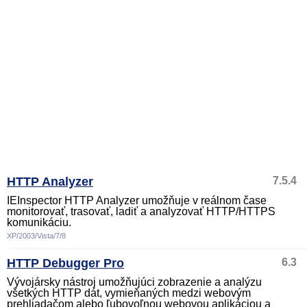
HTTP Analyzer
7.5.4
IEInspector HTTP Analyzer umožňuje v reálnom čase
monitorovať, trasovať, ladiť a analyzovať HTTP/HTTPS
komunikáciu.
XP/2003/Vista/7/8
HTTP Debugger Pro
6.3
Vývojársky nástroj umožňujúci zobrazenie a analýzu
všetkých HTTP dát, vymieňaných medzi webovým
prehliadačom alebo ľubovoľnou webovou aplikáciou a