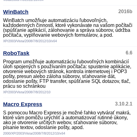
WinBatch
2016b
WinBatch umožňuje automatizáciu ľubovoľných,
každodenných činností, ktoré vykonávate na vašom počítači
(spúšťanie aplikácií, zálohovanie a správa súborov, údržba
počítača, vyplňovanie webových formulárov, a pod.
XP/2003/Vista/2008/7/8/2012/10/x64
RoboTask
6.6
Program umožňuje automatizáciu ľubovoľných kombinácií
úloh spojených s používaním počítača: spustenie aplikácie,
otvorenie webových stránok, kontrola internetovej i POP3
pošty, presun alebo záloha súborov, sťahovanie dát,
odoslanie pošty, FTP transfer, spúšťanie SQL dotazov, tlač,
prácu so schránkou
XP/2003/Vista/2008/7/8/2012/10
Macro Express
3.10.2.1
S pomocou Macro Express je možné ľahko vytvárať makrá,
ktoré vám pomôžu urýchliť a automatizovať rutinné úkony,
ako je otvorenie určitých webov, sťahovanie súborov,
písanie textov, odoslanie pošty, apod.
2000/XP/2003/Vista/2008/7/8/2012/10/x64