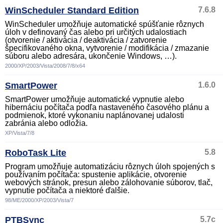
WinScheduler Standard Edition
7.6.8
WinScheduler umožňuje automatické spúšťanie rôznych
úloh v definovaný čas alebo pri určitých udalostiach
(otvorenie / aktivácia / deaktivácia / zatvorenie
špecifikovaného okna, vytvorenie / modifikácia / zmazanie
súboru alebo adresára, ukončenie Windows, …).
2000/XP/2003/Vista/2008/7/8/x64
SmartPower
1.6.0
SmartPower umožňuje automatické vypnutie alebo
hibernáciu počítača podľa nastaveného časového plánu a
podmienok, ktoré vykonaniu naplánovanej udalosti
zabránia alebo odložia.
XP/Vista/7/8
RoboTask Lite
5.8
Program umožňuje automatizáciu rôznych úloh spojených s
používaním počítača: spustenie aplikácie, otvorenie
webových stránok, presun alebo zálohovanie súborov, tlač,
vypnutie počítača a niektoré ďalšie.
98/ME/2000/XP/2003/Vista/7
PTBSync
5.7c