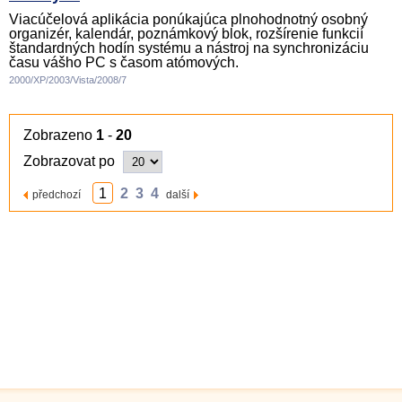
Viacúčelová aplikácia ponúkajúca plnohodnotný osobný
organizér, kalendár, poznámkový blok, rozšírenie funkcií
štandardných hodín systému a nástroj na synchronizáciu
času vášho PC s časom atómových.
2000/XP/2003/Vista/2008/7
Zobrazeno
1
-
20
Zobrazovat po
1
2
3
4
předchozí
další