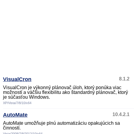
VisualCron
8.1.2
VisualCron je výkonný plánovač úloh, ktorý ponúka viac
možností a väčšiu flexibilitu ako štandardný plánovač, ktorý
je súčasťou Windows.
XP/Vista/7/8/10/x64
AutoMate
10.4.2.1
AutoMate umožňuje plnú automatizáciu opakujúcich sa
činností.
Vista/2008/7/8/2012/10/x64