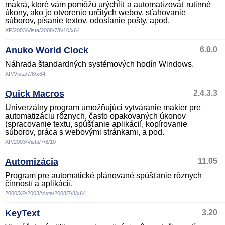
makrá, ktoré vám pomôžu urýchliť a automatizovať rutinné
úkony, ako je otvorenie určitých webov, sťahovanie
súborov, písanie textov, odoslanie pošty, apod.
XP/2003/Vista/2008/7/8/10/x64
Anuko World Clock
6.0.0
Náhrada štandardných systémových hodín Windows.
XP/Vista/7/8/x64
Quick Macros
2.4.3.3
Univerzálny program umožňujúci vytváranie makier pre
automatizáciu rôznych, často opakovaných úkonov
(spracovanie textu, spúšťanie aplikácií, kopírovanie
súborov, práca s webovými stránkami, a pod.
XP/2003/Vista/7/8/10
Automizácia
11.05
Program pre automatické plánované spúšťanie rôznych
činností a aplikácií.
2000/XP/2003/Vista/2008/7/8/x64
KeyText
3.20