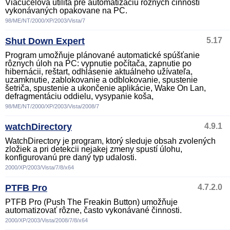
Viacúčelová utilita pre automatizáciu rôznych činností
vykonávaných opakovane na PC.
98/ME/NT/2000/XP/2003/Vista/7
Shut Down Expert
5.17
Program umožňuje plánované automatické spúšťanie
rôznych úloh na PC: vypnutie počítača, zapnutie po
hibernácii, reštart, odhlásenie aktuálneho užívateľa,
uzamknutie, zablokovanie a odblokovanie, spustenie
šetriča, spustenie a ukončenie aplikácie, Wake On Lan,
defragmentáciu oddielu, vysypanie koša,
98/ME/NT/2000/XP/2003/Vista/2008/7
watchDirectory
4.9.1
WatchDirectory je program, ktorý sleduje obsah zvolených
zložiek a pri detekcii nejakej zmeny spustí úlohu,
konfigurovanú pre daný typ udalosti.
2000/XP/2003/Vista/7/8/x64
PTFB Pro
4.7.2.0
PTFB Pro (Push The Freakin Button) umožňuje
automatizovať rôzne, často vykonávané činnosti.
2000/XP/2003/Vista/2008/7/8/x64