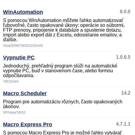
WinAutomation
6.0.0
S pomocou WinAutomation môžete ľahko automatizovať
ľubovoľné, často opakované úkony: operácie so súbormi,
FTP prenosy, pripojenie k databáze a spustenie dotazu,
import alebo export dát z Excelu, odosielanie emailov, a
ďalšie.
Vista/2008/7/8/2012/10/x64
Vypnutie PC
1.0.6.5
Jednoduchý, prehľadný program slúži na automatické
vypnutie PC, buď v stanovenom čase, alebo formou
odpočítavania.
7/8/10/x64
Macro Scheduler
14.2
Program pre automatizáciu rôznych, často opakovaných
úkonov.
XP/Vista/7/8/10
Macro Express Pro
4.7.1.1
S pomocou Macro Express Pro je možné ľahko vytvárať