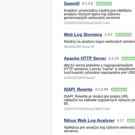
Sawmill
8.7.4.5
Kvalitný, univerzálny nástroj pre efektívnu
analýzu rôznych typov log súborov
generovaných webovými servermi.
2000/XP/2003/Vista/2008/7/x64
Web Log Storming
2.9.1
Nástroj na analýzu logov webových servero
98/2000/XP/Vista/7/8
Apache HTTP Server
2.2.25
Win32 verzia jedného z najpopulárnejších
HTTP serverov s proxy "cache" a virtuálnym
hosťovaním, pôvodne napísaného pre UNI
2000/XP/2003/Vista/7
ISAPI_Rewrite
3.1.0.99
ISAPI_Rewrite je modul pre prepis URL
odkazov na základe regulárnych výrazov p
IIS.
2000/XP/2003/Vista/2008/7/x64
Nihuo Web Log Analyzer
4.17
Aplikácia pre analýzu log súborov webový
serverov.