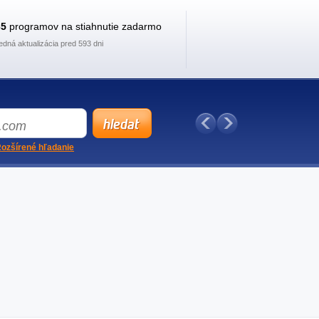
35
programov na stiahnutie zadarmo
edná aktualizácia pred 593 dni
ozšírené hľadanie