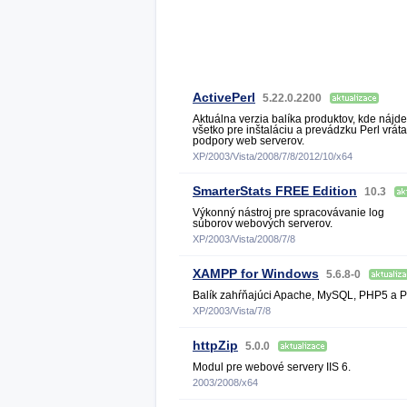
ActivePerl
5.22.0.2200
Aktuálna verzia balíka produktov, kde nájde
všetko pre inštaláciu a prevádzku Perl vrát
podpory web serverov.
XP/2003/Vista/2008/7/8/2012/10/x64
SmarterStats FREE Edition
10.3
Výkonný nástroj pre spracovávanie log
súborov webových serverov.
XP/2003/Vista/2008/7/8
XAMPP for Windows
5.6.8-0
Balík zahŕňajúci Apache, MySQL, PHP5 a Pe
XP/2003/Vista/7/8
httpZip
5.0.0
Modul pre webové servery IIS 6.
2003/2008/x64