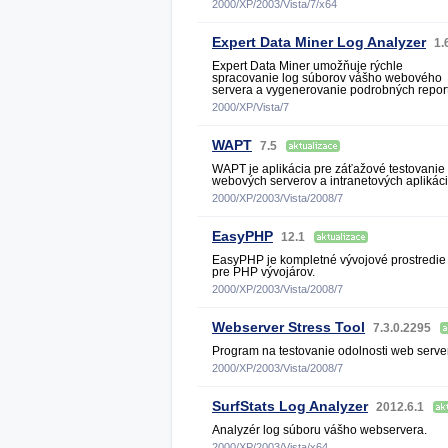
2000/XP/2003/Vista/7/x64
Expert Data Miner Log Analyzer
1.
Expert Data Miner umožňuje rýchle
spracovanie log súborov vášho webového
servera a vygenerovanie podrobných report
2000/XP/Vista/7
WAPT
7.5
WAPT je aplikácia pre záťažové testovanie
webových serverov a intranetových aplikáci
2000/XP/2003/Vista/2008/7
EasyPHP
12.1
EasyPHP je kompletné vývojové prostredie
pre PHP vývojárov.
2000/XP/2003/Vista/2008/7
Webserver Stress Tool
7.3.0.2295
Program na testovanie odolnosti web serve
2000/XP/2003/Vista/2008/7
SurfStats Log Analyzer
2012.6.1
Analyzér log súboru vášho webservera.
2000/XP/2003/Vista/x64