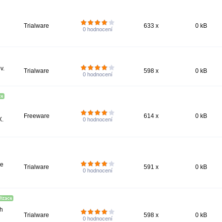
Trialware
633 x
0 kB
0
hodnocení
v.
Trialware
598 x
0 kB
0
hodnocení
Freeware
614 x
0 kB
X.
0
hodnocení
re
Trialware
591 x
0 kB
0
hodnocení
ch
Trialware
598 x
0 kB
0
hodnocení