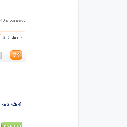
43 programov.
2
3
další
KE STAŽENÍ
DOWNLOAD