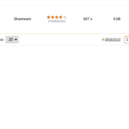
Shareware
607 x
0 kB
0
hodnocení
předchozí
1
 po