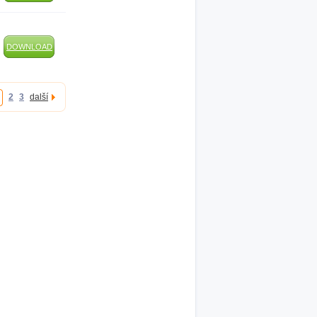
DOWNLOAD
2
3
další