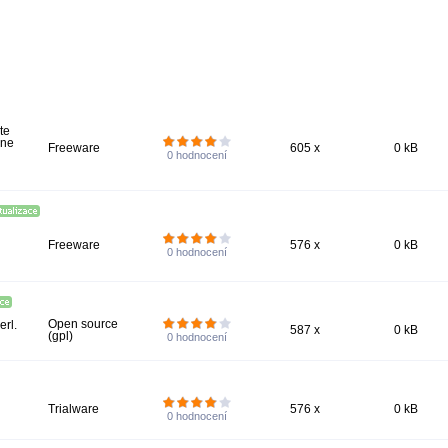
te
ane
Freeware
605 x
0 kB
0
hodnocení
Freeware
576 x
0 kB
0
hodnocení
Open source
rl.
587 x
0 kB
(gpl)
0
hodnocení
Trialware
576 x
0 kB
0
hodnocení