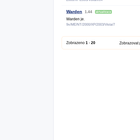
Warden
1.44
Warden je.
9x/ME/NT/2000/XP/2003/Vista/7
Zobrazeno
1
-
20
Zobrazovat