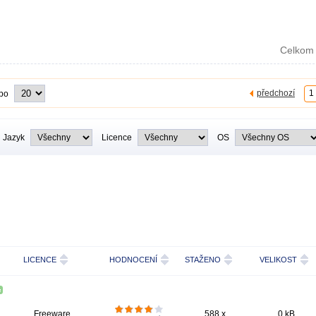
Celkom 
předchozí
1
 po
Jazyk
Licence
OS
LICENCE
HODNOCENÍ
STAŽENO
VELIKOST
Freeware
588 x
0 kB