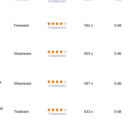
0
hodnocení
Freeware
592 x
0 kB
0
hodnocení
Shareware
603 x
0 kB
0
hodnocení
a
Shareware
587 x
0 kB
0
hodnocení
áš
Trialware
633 x
0 kB
0
hodnocení