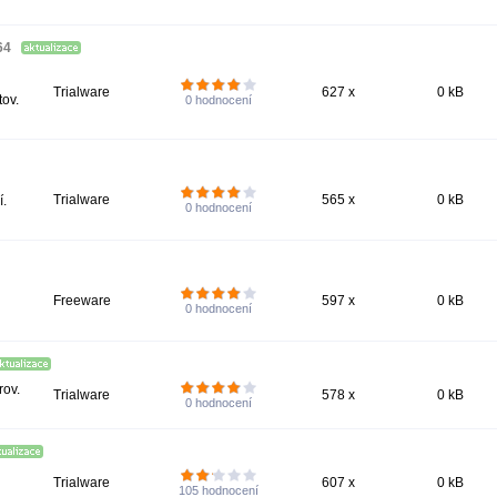
64
Trialware
627 x
0 kB
ov.
0
hodnocení
Trialware
565 x
0 kB
í.
0
hodnocení
Freeware
597 x
0 kB
0
hodnocení
rov.
Trialware
578 x
0 kB
0
hodnocení
Trialware
607 x
0 kB
105
hodnocení