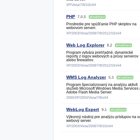
XP/Vista/7/8/10/x64
PHP
7.0.5
Prostredie pre spúšťanie PHP skriptov na
webovom serveri.
XP/2003/Vista/2008/7/8/2012/10/x64
Web Log Explorer
8.2
Program vytvára prehľadné, dynamické
reporty z logov webových a proxy serverov
alebo firewallov.
XP/2003/Vista/2008/7/8/2012/10/x64
WMS Log Analyzer
5.3
Program špecializovaný na analýzu aktivít
služieb Microsoft Windows Media Services 
Adobe Flash Media Server.
2000/XP/2003/Vista/7/8/x64
WebLog Expert
9.1
Výkonný nástroj pre analýzu prístupov na v
webový server.
XP/2003/Vista/2008/7/8/10/x64