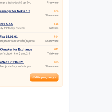
am pre jednoduchú správu
Freeware
ých telefónov SonyEricsson a
d prostredníctvom PC.
anager for Nokia 1.3
624
Shareware
lerk 5.7.5
616
ilý telefónny asistent.
Trialware
 Fax 15.01.01
614
 program vám umožní faxovať
Shareware
tkých windows aplikácií
o ľahko ako keď sa tlačí na
eň.
FAXmaker for Exchange
611
 SR3
cí softvér, ktorý umožní
Trialware
vne odosielanie a príjem faxov
m užívateľom pripojeným k
soft Exchange 2000-2013
4Net 3.7.236.621
605
 ľubovoľnému SMTP
Net je sieťový softvér pre
Shareware
vému serveru.
nie a zasielanie aj príjem
ých správ, založený na
ej technológii ako
žívateľský faxovací softvér
ďalšie programy »
Fax.