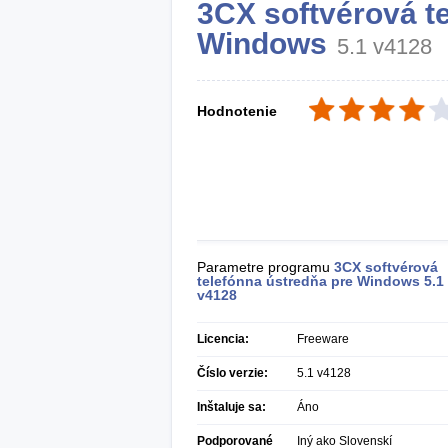
3CX softvérová t
Windows
5.1 v4128
Hodnotenie
Parametre programu
3CX softvérová
telefónna ústredňa pre Windows
5.1
v4128
Licencia:
Freeware
Číslo verzie:
5.1 v4128
Inštaluje sa:
Áno
Podporované
Iný ako Slovenskí