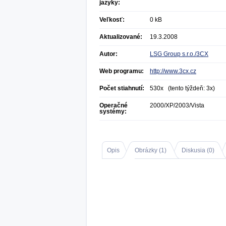
jazyky:
Veľkosť:
0 kB
Aktualizované:
19.3.2008
Autor:
LSG Group s.r.o./3CX
Web programu:
http://www.3cx.cz
Počet stiahnutí:
530x (tento týždeň: 3x)
Operačné
2000/XP/2003/Vista
systémy:
Opis
Obrázky (
1
)
Diskusia (
0
)