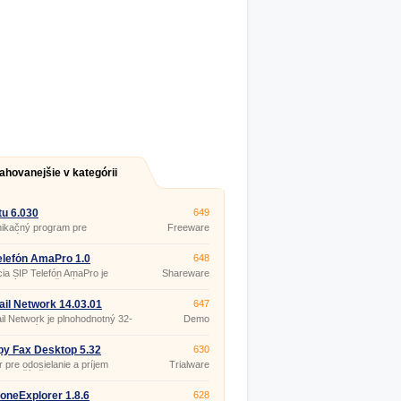
ahovanejšie v kategórii
u 6.030
649
ikačný program pre
Freeware
etové telefonovanie,
zovanie konferenčných
v, zasielanie SMS textových
elefón AmaPro 1.0
648
 chatovanie s užívateľmi
cia SIP Telefón AmaPro je
Shareware
h protokolov (Yahoo, MSN,
rový klient určený pre
CQ, Google, Skype),
etovú telefónnu.
šanie súborov, oznamovanie
il Network 14.03.01
647
ných e-mailov (Google,
l, Yahoo).
l Network je plnohodnotný 32-
Demo
 faxovací program,
rovaný s akoukoľvek Windows
ciou, ktorá podporuje tlač.
y Fax Desktop 5.32
630
r pre odosielanie a príjem
Trialware
na počítači.
neExplorer 1.8.6
628