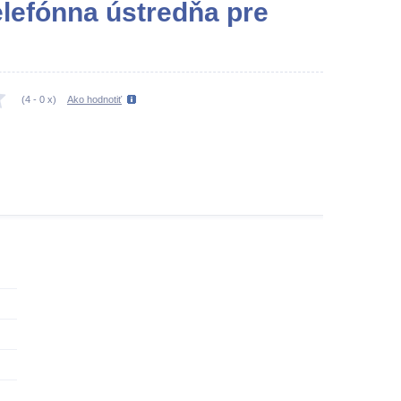
elefónna ústredňa pre
(
4
-
0
x)
Ako hodnotiť