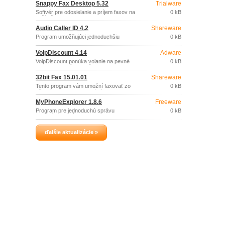
Snappy Fax Desktop 5.32
Trialware
textových správ, chatovanie s užívateľmi
rôznych protokolov (Yahoo, MSN, AIM,
Softvér pre odosielanie a príjem faxov na
0 kB
ICQ, Google, Skype), prenášanie
počítači.
súborov, oznamovanie doručených e-
mailov (Google, Hotmail, Yahoo).
Audio Caller ID 4.2
Shareware
Program umožňujúci jednoduchšiu
0 kB
obsluhu prichádzajúcich telefónnych
hovorov.
VoipDiscount 4.14
Adware
VoipDiscount ponúka volanie na pevné
0 kB
linky do mnohých krajín „zadarmo“.
32bit Fax 15.01.01
Shareware
Tento program vám umožní faxovať zo
0 kB
všetkých windows aplikácií rovnako
ľahko ako keď sa tlačí na tlačiareň.
MyPhoneExplorer 1.8.6
Freeware
Program pre jednoduchú správu
0 kB
mobilných telefónov SonyEricsson a
Android prostredníctvom PC.
ďalšie aktualizácie »