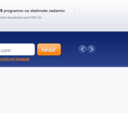
35
programov na stiahnutie zadarmo
edná aktualizácia pred 592 dni
ozšírené hľadanie