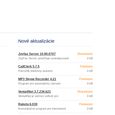
Nové aktualizácie
Joyfax Server 10.90.0707
Shareware
JoyFax Server umožňuje centralizované
0 kB
odosielanie a príjem faxových správ v
sieti.
CallClerk 5.7.5
Trialware
Pokročilý telefónny asistent.
0 kB
MP3 Skype Recorder 4.21
Freeware
Program pre automatický záznam
0 kB
všetkej hlasovej komunikácie
realizovanej prostredníctvom Skype.
Venta4Net 3.7.236.621
Shareware
Venta4Net je sieťový softvér pre
0 kB
faxovanie a zasielanie aj príjem
hlasových správ, založený na rovnakej
Raketu 6.030
Freeware
technológii ako jednoužívateľský
faxovací softvér VentaFax.
Komunikačný program pre internetové
0 kB
telefonovanie, organizovanie
konferenčných hovorov, zasielanie SMS