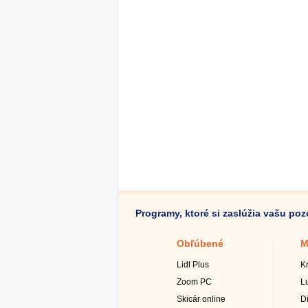
Programy, ktoré si zaslúžia vašu po
Obľúbené
M
Lidl Plus
K
Zoom PC
L
Skicár online
D