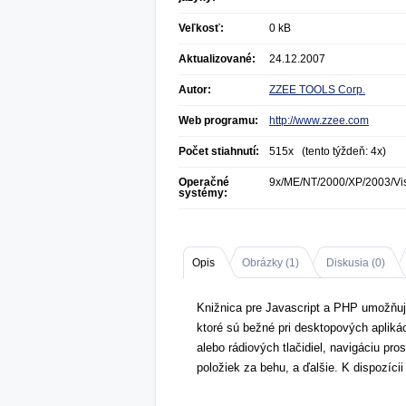
Veľkosť:
0 kB
Aktualizované:
24.12.2007
Autor:
ZZEE TOOLS Corp.
Web programu:
http://www.zzee.com
Počet stiahnutí:
515x (tento týždeň: 4x)
Operačné
9x/ME/NT/2000/XP/2003/Vi
systémy:
Opis
Obrázky (
1
)
Diskusia (
0
)
Knižnica pre Javascript a PHP umožňu
ktoré sú bežné pri desktopových apliká
alebo rádiových tlačidiel, navigáciu pr
položiek za behu, a ďalšie. K dispozícii