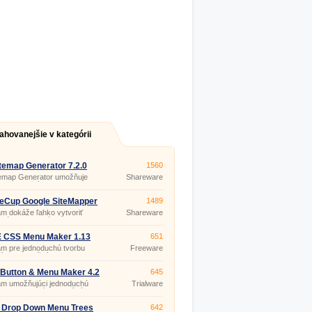
ahovanejšie v kategórii
temap Generator 7.2.0
1560
temap Generator umožňuje
Shareware
anie textových, HTML, RSS,
lebo ASP.
eCup Google SiteMapper
1489
m dokáže ľahko vytvoriť
Shareware
bnú indexovanú mapu
ých vašich webových stránok
ap), ktorej umiestnením na
 CSS Menu Maker 1.13
651
 webe umožníte
m pre jednoduchú tvorbu
Freeware
dávačom Google aj iným
ých navigačných menu s
dávačom ľahké nájdenie
ím CSS, bez nutnosti písať
ch vašich stránok a stránok
lebo HTML kód.
Button & Menu Maker 4.2
645
aktualizovaných.
am umožňujúci jednoduchú
Trialware
 sofistikovaných funkčných
iel a profesionálnych
ických menu pre vaše
 Drop Down Menu Trees
642