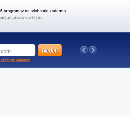
35
programov na stiahnutie zadarmo
edná aktualizácia pred 591 dni
ozšírené hľadanie