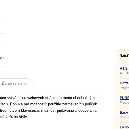
Najsť
sta
A1 Si
A1 Si
vytvár
XML a
Coffe
Ďalšie verzie (0)
4.5
Progra
podro
všetk
júca vytvárať na webových stránkach menu obdobná tým,
(Sitem
PURE
vašom
Progra
ciách. Ponúka rad možností: použitie zatrhávacích políčok
vyhľa
webov
vyhľa
využit
ostredníctvom klávesnice, možnosť pridávania a odoberania
všetký
CSS a
Easy 
práve 
 sú 4 rôzne štýly.
Progr
tvorbu
tlačid
dynam
Likno