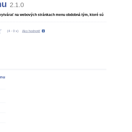
nu
2.1.0
 vytvárať na webových stránkach menu obdobná tým, ktoré sú
(
4
-
0
x)
Ako hodnotiť
enu