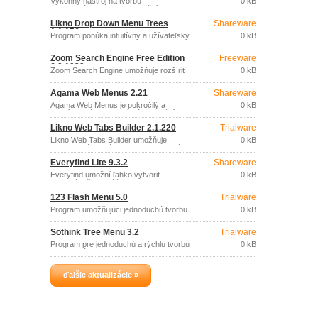
Výkonný nástroj na tvorbu
0 kB
profesionálnych menu s využitím
technológií JavaScript a CSS, bez
Likno Drop Down Menu Trees
Shareware
nutnosti programovania.
1.1.156
Program ponúka intuitívny a užívateľsky
0 kB
prívetivý spôsob zobrazenia
štruktúrovaných informácií na webových
Zoom Search Engine Free Edition
Freeware
stránkach a prostriedky na manipuláciu s
6.0.1029
nimi, prostredníctvom hierarchického
Zoom Search Engine umožňuje rozšíriť
0 kB
menu.
váš web, intranet alebo prezentáciu na
CD/DVD disku o výkonný fulltextový
Agama Web Menus 2.21
Shareware
vyhľadávací nástroj.
Agama Web Menus je pokročilý a
0 kB
efektívny nástroj, ktorý vám umožní
vytvárať perfektné a plne funkčné
Likno Web Tabs Builder 2.1.220
Trialware
DHTML menu, ktoré sú kompatibilné so
všetkými bežne používanými
Likno Web Tabs Builder umožňuje
0 kB
prehliadačmi a to bez nutnosti napísania
jednoduchú aplikáciu modernej navigácie
jediného riadku kódu.
prostredníctvom navigačných záložiek
Everyfind Lite 9.3.2
Shareware
na vašich webových stránkach.
Everyfind umožní ľahko vytvoriť
0 kB
vyhľadávač pre váš web, intranet, CD,
DVD alebo akúkoľvek dokumentáciu.
123 Flash Menu 5.0
Trialware
Program umožňujúci jednoduchú tvorbu
0 kB
profesionálnych Flash menu pre webové
stránky.
Sothink Tree Menu 3.2
Trialware
Program pre jednoduchú a rýchlu tvorbu
0 kB
profesionálnych DHTML menu so
stromovou štruktúrou, bez nárokov na
znalosť programovania a skúsenosti s
ďalšie aktualizácie »
JavaScriptmi.