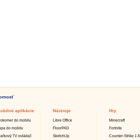
zornosť
obilné aplikácie
Nástroje
Hry
rokomer do mobilu
Libre Office
Minecraft
upa do mobilu
FloorPAD
Fortnite
iaľkový TV ovládač
SketchUp
Counter-Strike 1.6