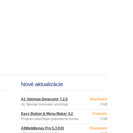
Nové aktualizácie
A1 Sitemap Generator 7.2.0
Shareware
A1 Sitemap Generator umožňuje
0 kB
vytváranie textových, HTML, RSS, XML
alebo ASP.
Easy Button & Menu Maker 4.2
Trialware
Program umožňujúci jednoduchú tvorbu
0 kB
sofistikovaných funkčných tlačidiel a
profesionálnych dynamických menu pre
AllWebMenus Pro 5.3.930
Shareware
vaše webové stránky.