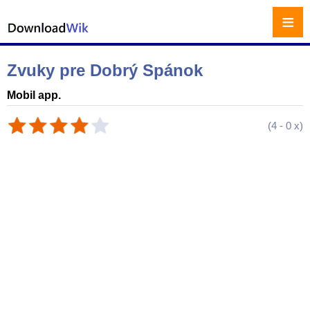
≡
Zvuky pre Dobrý Spánok
Mobil app.
(
4
-
0
x)