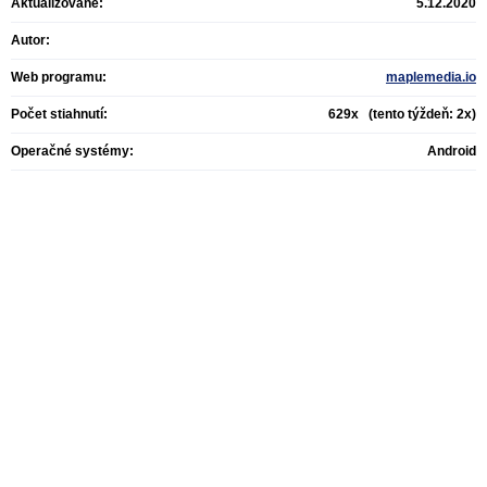
Aktualizované:
5.12.2020
Autor:
Web programu:
maplemedia.io
Počet stiahnutí:
629x (tento týždeň: 2x)
Operačné systémy:
Android