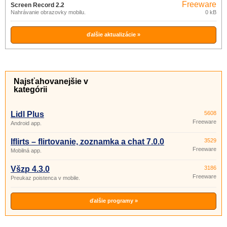
Freeware
Screen Record 2.2
Nahrávanie obrazovky mobilu.
0 kB
ďalšie aktualizácie »
Najsťahovanejšie v
kategórii
Lidl Plus
5608
Freeware
Android app.
Iflirts – flirtovanie, zoznamka a chat 7.0.0
3529
Freeware
Mobilná app.
Všzp 4.3.0
3186
Freeware
Preukaz poistenca v mobile.
ďalšie programy »