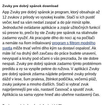
Zvuky pre dobrý spánok download
App Zvuky pre dobrý spánok je program, ktorý obsahuje až
12 zvukov z prírody vo vysokej kvalite. Stačí si ich pustiť
večer, keď sa vám nedarí zaspať a do pár minút spíte.
Jednoduché ovládanie aplikácie a zopár užitočných funkcií
sú presne to, prečo by ste Zvuky pre spánok na stiahnutie
zadarmo využiť. Ak pracujete dlho do noci aj na počítači
a nemáte na ňom inštalovaný
program s filtrom modrého
svetla
môže trvať veľmi dlho kým sa dostaví ospalosť. Ak
máte ísť na druhý deň zavčasu do práce budete unavení,
nevyspatí a kruhy pod očami o vás prezradia, že ste dobre
nespali. Zvuky pre dobrý spánok zadarmo týmto problémom
predídu a vy sa vyspíte pekne do ružova. V aplikácii Zvuky
pre dobrý spánok zdarma nájdete príjemné zvuky prírody
dážď v lese, šum pralesa, žblnkot potôčika, večernú pláž,
zvuky jaskyne a mnoho ďalších. Stačí si vybrať zvuk
najpríjemnejší pre vás, nastaviť časovač a spustiť zvuk.
Aplikácia sa sama vypne hneď ako ubehne nastavený čas.