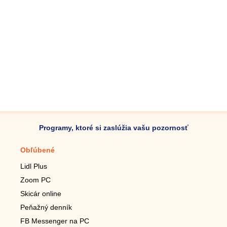
Programy, ktoré si zaslúžia vašu pozornosť
Obľúbené
Mobilné aplikácie
Lidl Plus
Krokomer do mobilu
Zoom PC
Lupa do mobilu
Skicár online
Diaľkový TV ovládač
Peňažný denník
Živé tapety do mobilu
FB Messenger na PC
Mariáš do mobilu