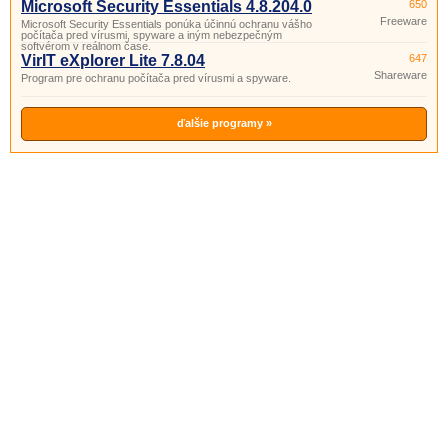
Microsoft Security Essentials 4.8.204.0
650
Freeware
Microsoft Security Essentials ponúka účinnú ochranu vášho
počítača pred vírusmi, spyware a iným nebezpečným
softvérom v reálnom čase.
VirIT eXplorer Lite 7.8.04
647
Shareware
Program pre ochranu počítača pred vírusmi a spyware.
ďalšie programy »