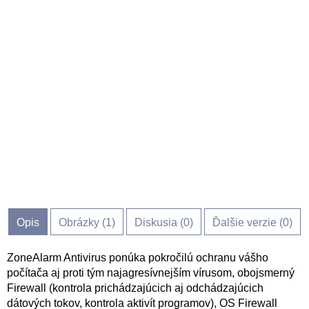
Opis
Obrázky (
1
)
Diskusia (
0
)
Ďalšie verzie (0)
ZoneAlarm Antivirus ponúka pokročilú ochranu vášho
počítača aj proti tým najagresívnejším vírusom, obojsmerný
Firewall (kontrola prichádzajúcich aj odchádzajúcich
dátových tokov, kontrola aktivít programov), OS Firewall