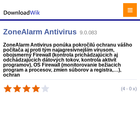
≡
ZoneAlarm Antivirus
9.0.083
ZoneAlarm Antivirus ponúka pokročilú ochranu vášho
počítača aj proti tým najagresívnejším vírusom,
obojsmerný Firewall (kontrola prichádzajúcich aj
odchádzajúcich dátových tokov, kontrola aktivít
programov), OS Firewall (monitorovanie bežiacich
program a procesov, zmien súborov a registra,…),
ochran
(
4
-
0
x)