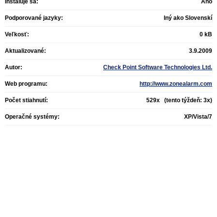
Inštaluje sa:
Áno
Podporované jazyky:
Iný ako Slovenskí
Veľkosť:
0 kB
Aktualizované:
3.9.2009
Autor:
Check Point Software Technologies Ltd.
Web programu:
http://www.zonealarm.com
Počet stiahnutí:
529x (tento týždeň: 3x)
Operačné systémy:
XP/Vista/7