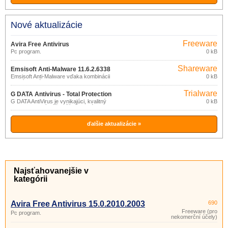
Nové aktualizácie
Freeware
Avira Free Antivirus
(pro
Pc program.
0 kB
15.0.2010.2003
nekomerční
účely)
Shareware
Emsisoft Anti-Malware 11.6.2.6338
Emsisoft Anti-Malware vďaka kombinácii
0 kB
antivírusového a anti-malware skenera
umožňuje ochranu PC pred rôznymi
Trialware
druhmi škodlivého softvéru: trójske kone,
G DATA Antivirus - Total Protection
červy, dialery, reklamný softvér,
G DATA AntiVirus je vynikajúci, kvalitný
0 kB
15.2
spyware, keyloggery, rootkity a pod.
program, ktorý váš počítač ochráni pred
vírusmi, červami, rootkitmi, spywarom,
dialermi, trójskymi koňmi a inými
škodlivými aplikáciami.
ďalšie aktualizácie »
Najsťahovanejšie v
kategórii
Avira Free Antivirus 15.0.2010.2003
690
Freeware (pro
Pc program.
nekomerční účely)