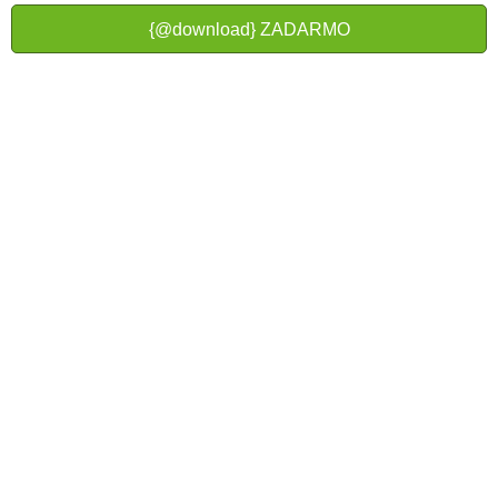
{@download} ZADARMO