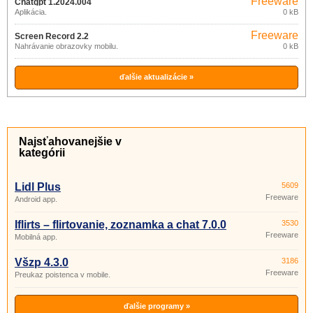
Freeware
Chatgpt 1.2024.004
Aplikácia.
0 kB
Freeware
Screen Record 2.2
Nahrávanie obrazovky mobilu.
0 kB
ďalšie aktualizácie »
Najsťahovanejšie v
kategórii
Lidl Plus
5609
Freeware
Android app.
Iflirts – flirtovanie, zoznamka a chat 7.0.0
3530
Freeware
Mobilná app.
Všzp 4.3.0
3186
Freeware
Preukaz poistenca v mobile.
ďalšie programy »