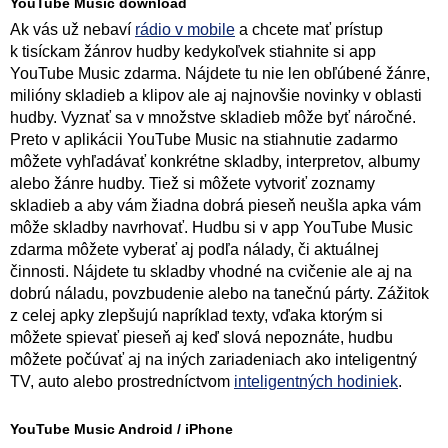
YouTube Music download
Ak vás už nebaví
rádio v mobile
a chcete mať prístup
k tisíckam žánrov hudby kedykoľvek stiahnite si app
YouTube Music zdarma. Nájdete tu nie len obľúbené žánre,
milióny skladieb a klipov ale aj najnovšie novinky v oblasti
hudby. Vyznať sa v množstve skladieb môže byť náročné.
Preto v aplikácii YouTube Music na stiahnutie zadarmo
môžete vyhľadávať konkrétne skladby, interpretov, albumy
alebo žánre hudby. Tiež si môžete vytvoriť zoznamy
skladieb a aby vám žiadna dobrá pieseň neušla apka vám
môže skladby navrhovať. Hudbu si v app YouTube Music
zdarma môžete vyberať aj podľa nálady, či aktuálnej
činnosti. Nájdete tu skladby vhodné na cvičenie ale aj na
dobrú náladu, povzbudenie alebo na tanečnú párty. Zážitok
z celej apky zlepšujú napríklad texty, vďaka ktorým si
môžete spievať pieseň aj keď slová nepoznáte, hudbu
môžete počúvať aj na iných zariadeniach ako inteligentný
TV, auto alebo prostredníctvom
inteligentných hodiniek
.
YouTube Music Android / iPhone