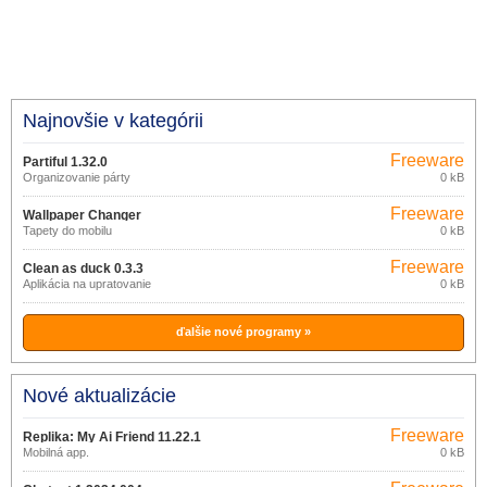
Najnovšie v kategórii
Freeware
Partiful 1.32.0
Organizovanie párty
0 kB
Freeware
Wallpaper Changer
Tapety do mobilu
0 kB
Freeware
Clean as duck 0.3.3
Aplikácia na upratovanie
0 kB
ďalšie nové programy »
Nové aktualizácie
Freeware
Replika: My Ai Friend 11.22.1
Mobilná app.
0 kB