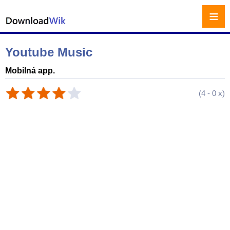
≡
Youtube Music
Mobilná app.
(
4
-
0
x)