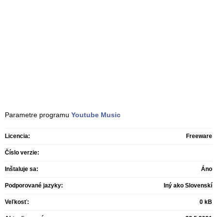
Parametre programu
Youtube Music
Licencia:
Freeware
Číslo verzie:
Inštaluje sa:
Áno
Podporované jazyky:
Iný ako Slovenskí
Veľkosť:
0 kB