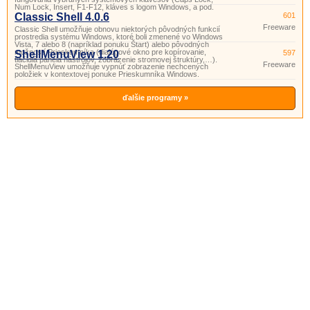
Num Lock, Insert, F1-F12, kláves s logom Windows, a pod.
Classic Shell 4.0.6
601
Freeware
Classic Shell umožňuje obnovu niektorých pôvodných funkcií
prostredia systému Windows, ktoré boli zmenené vo Windows
Vista, 7 alebo 8 (napríklad ponuku Štart) alebo pôvodných
možností Prieskumníka (dialógové okno pre kopírovanie,
ShellMenuView 1.20
597
tlačidlá panela nástrojov, zobrazenie stromovej štruktúry,…).
Freeware
ShellMenuView umožňuje vypnúť zobrazenie nechcených
položiek v kontextovej ponuke Prieskumníka Windows.
ďalšie programy »