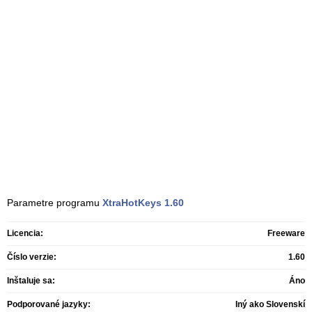
Parametre programu
XtraHotKeys
1.60
Licencia:
Freeware
Číslo verzie:
1.60
Inštaluje sa:
Áno
Podporované jazyky:
Iný ako Slovenskí