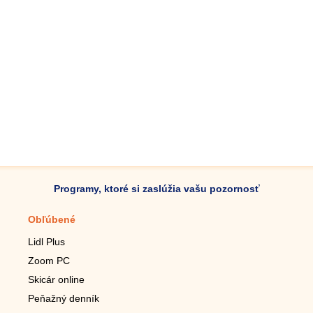
Programy, ktoré si zaslúžia vašu pozornosť
Obľúbené
Mobilné aplikácie
Lidl Plus
Krokomer do mobilu
Zoom PC
Lupa do mobilu
Skicár online
Diaľkový TV ovládač
Peňažný denník
Živé tapety do mobilu