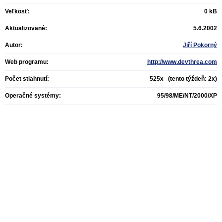
Veľkosť:
0 kB
Aktualizované:
5.6.2002
Autor:
Jiří Pokorný
Web programu:
http://www.devthrea.com
Počet stiahnutí:
525x (tento týždeň: 2x)
Operačné systémy:
95/98/ME/NT/2000/XP