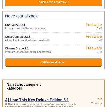
ďalšie nové programy »
Nové aktualizácie
Freeware
OneLoupe 3.81
Program pre zväčšené zobrazenie
0 kB
zvolenej oblasti na obrazovke.
Freeware
ColorConsole 2.32
Alternatíva k štandardnému prostrediu
0 kB
príkazového riadka systému Windows.
Freeware
CinemaDrape 2.1
Program umožňujúci potlačiť zobrazenie
0 kB
(stmavenie) pracovnej plochy mimo
zvolenú oblasť záujmu.
ďalšie aktualizácie »
Najsťahovanejšie v
kategórii
Aj Hate This Key Deluxe Edition 5.1
610
Trialware
Utilitka, ktorá dokáže úplne deaktivovať alebo upraviť spôsob
fungovania vybraných systémových klávesov (Caps Lock,