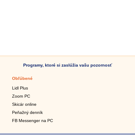
Programy, ktoré si zaslúžia vašu pozornosť
Obľúbené
Mobilné aplikácie
Lidl Plus
Krokomer do mobilu
Zoom PC
Lupa do mobilu
Skicár online
Diaľkový TV ovládač
Peňažný denník
Živé tapety do mobilu
FB Messenger na PC
Mariáš do mobilu