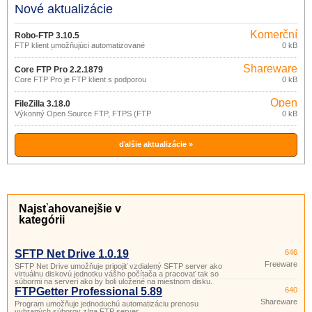
Nové aktualizácie
Komerční
Robo-FTP 3.10.5
FTP klient umožňujúci automatizované
0 kB
prenosy súborov.
Shareware
Core FTP Pro 2.2.1879
Core FTP Pro je FTP klient s podporou
0 kB
SFTP (SSH), SSL, TLS, IDN.
Open
FileZilla 3.18.0
source
Výkonný Open Source FTP, FTPS (FTP
0 kB
cez SSL/TLS) a SFTP (SSH File
(gpl)
Transfer Protocol) klient vybavený
mnohými funkciami a možnosťami.
ďalšie aktualizácie »
Najsťahovanejšie v
kategórii
SFTP Net Drive 1.0.19
646
Freeware
SFTP Net Drive umožňuje pripojiť vzdialený SFTP server ako
virtuálnu diskovú jednotku vášho počítača a pracovať tak so
súbormi na serveri ako by boli uložené na miestnom disku.
FTPGetter Professional 5.89
640
Shareware
Program umožňuje jednoduchú automatizáciu prenosu
vybraných súborov z/na FTP server.