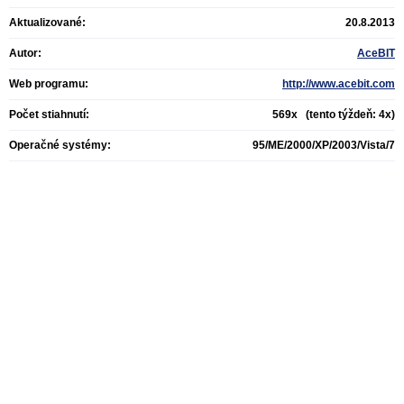
Aktualizované:
20.8.2013
Autor:
AceBIT
Web programu:
http://www.acebit.com
Počet stiahnutí:
569x (tento týždeň: 4x)
Operačné systémy:
95/ME/2000/XP/2003/Vista/7