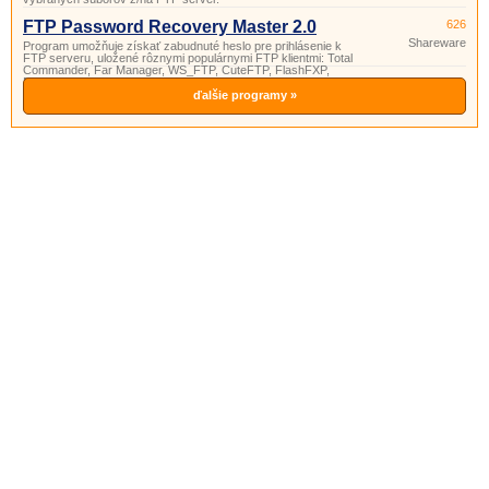
FTP Password Recovery Master 2.0
626
Shareware
Program umožňuje získať zabudnuté heslo pre prihlásenie k
FTP serveru, uložené rôznymi populárnymi FTP klientmi: Total
Commander, Far Manager, WS_FTP, CuteFTP, FlashFXP,
FileZilla, FTP Commander a SmartFTP.
ďalšie programy »