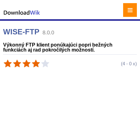
≡
WISE-FTP
8.0.0
Výkonný FTP klient ponúkajúci popri bežných
funkciách aj rad pokročilých možností.
(
4
-
0
x)