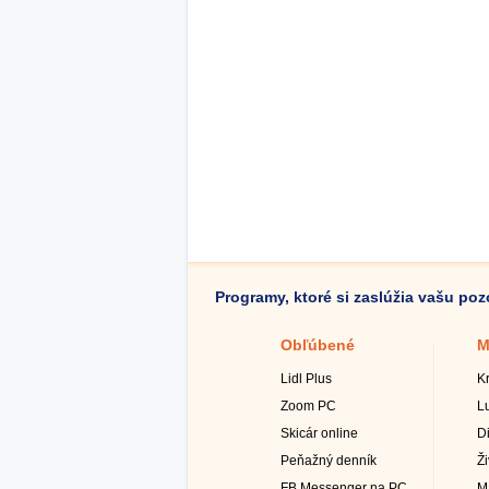
Programy, ktoré si zaslúžia vašu po
Obľúbené
M
Lidl Plus
K
Zoom PC
L
Skicár online
D
Peňažný denník
Ž
FB Messenger na PC
M