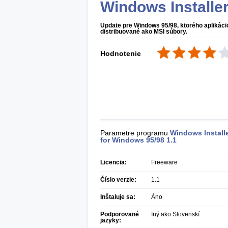
Windows Installe
Update pre Windows 95/98, ktorého aplikác
distribuované ako MSI súbory.
Hodnotenie
Parametre programu
Windows Install
for Windows 95/98
1.1
Licencia:
Freeware
Číslo verzie:
1.1
Inštaluje sa:
Áno
Podporované
Iný ako Slovenskí
jazyky: