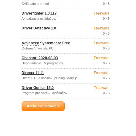
Widi 3.5.40.0
Ovládače pre Intel.
0 kB
Driverfighter 1.0.117
Freeware
Aktualizácia ovládačov.
0 kB
Driver Detective 1.0
Freeware
.
0 kB
Advanced Systemcare Free
Freeware
14.0.2.154
Ochrániť / vyčistiť PC.
0 kB
Chansort 2020-08-03
Freeware
Usporiadanie TV programov.
0 kB
Directx 11 11
Freeware
DirectX 11 je doplnok, pluning, ktorý je
0 kB
dôležitý pre načítanie, spustenie a
správne fungovanie hier a aplikácií, ktoré
Driver Genius 15.0
Trialware
obsahujú množstvo multimediálnych
prvkov.
Program pre správu ovládačov.
0 kB
ďalšie aktualizácie »