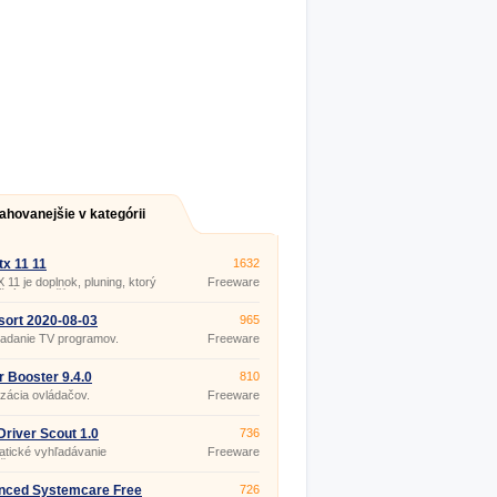
ahovanejšie v kategórii
tx 11 11
1632
X 11 je doplnok, pluning, ktorý
Freeware
ežitý pre načítanie, spustenie a
e fungovanie hier a aplikácií,
 obsahujú množstvo
ort 2020-08-03
965
ediálnych prvkov.
iadanie TV programov.
Freeware
r Booster 9.4.0
810
izácia ovládačov.
Freeware
Driver Scout 1.0
736
tické vyhľadávanie
Freeware
čov.
nced Systemcare Free
726