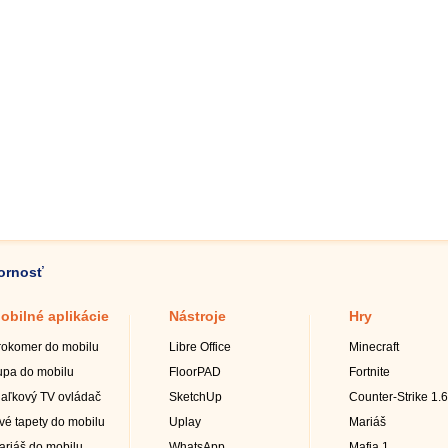
zornosť
obilné aplikácie
Nástroje
Hry
rokomer do mobilu
Libre Office
Minecraft
upa do mobilu
FloorPAD
Fortnite
iaľkový TV ovládač
SketchUp
Counter-Strike 1.6
ivé tapety do mobilu
Uplay
Mariáš
ariáš do mobilu
WhatsApp
Mafia 1