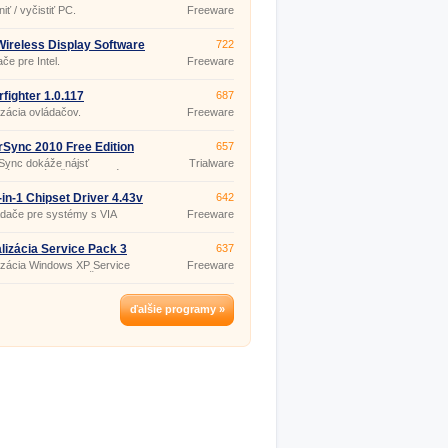
2.154
iť / vyčistiť PC.
Freeware
 Wireless Display Software
722
i 3.5.40.0
če pre Intel.
Freeware
rfighter 1.0.117
687
izácia ovládačov.
Freeware
Sync 2010 Free Edition
657
5.4
Sync dokáže nájsť
Trialware
izácie ovládačov a softvér
ovaných vo vašom počítači.
-in-1 Chipset Driver 4.43v
642
dače pre systémy s VIA
Freeware
tmi: VIA Registre (INF) Driver,
P VxD driver, VIA ATAPI
 Support Driver a VIA PCI IRQ
lizácia Service Pack 3
637
t Driver.
ému Windows XP SK SP3
izácia Windows XP Service
Freeware
 (SP3) obsahuje všetky
m vydané aktualizácie tohto
čného systému.
ďalšie programy »