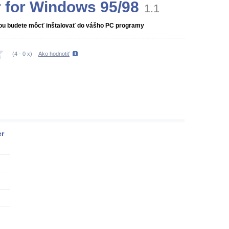
r for Windows 95/98
1.1
iou budete môcť inštalovať do vášho PC programy
(
4
-
0
x)
Ako hodnotiť
er