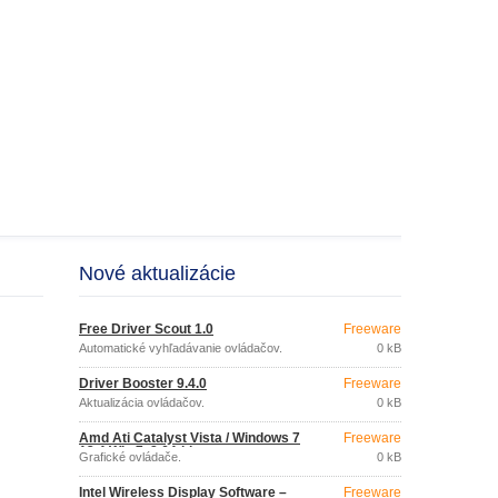
Nové aktualizácie
Free Driver Scout 1.0
Freeware
Automatické vyhľadávanie ovládačov.
0 kB
Driver Booster 9.4.0
Freeware
Aktualizácia ovládačov.
0 kB
Amd Ati Catalyst Vista / Windows 7
Freeware
13.4 Win 7, 8 64-bit
Grafické ovládače.
0 kB
Intel Wireless Display Software –
Freeware