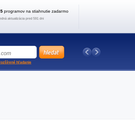
35
programov na stiahnutie zadarmo
edná aktualizácia pred 591 dni
ozšírené hľadanie