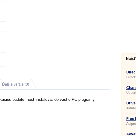
Najsť
Direc
Direct
je dôl
správn
Ďalšie verzie (0)
ktoré
Chans
multim
Uspor
ikáciou budete môcť inštalovať do vášho PC programy
Drive
Aktual
Free 
Automa
ovláda
Adva