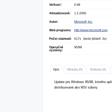
Veľkosť:
0 kB
Aktualizované:
1.2.2000
Autor:
Microsoft, Inc.
Web programu:
http://www.microsoft.com
Počet stiahnutí:
617x (tento týždeň: 3x)
Operačné
95/98
systémy:
Opis
Obrázky (
0
)
Diskusia (
0
)
Update pre Windows 95/98, ktorého apl
distribuované ako MSI súbory.