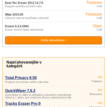
Trialware
East-Tec Eraser 2012 12.7.0
Program pomôže ochrániť vaše
0 kB
súkromie a citlivé dáta.
Freeware
Wipe 2015.09
Výkonný nástroj umožňujúci odstrániť
0 kB
históriu internetového prehliadača,
vyčistiť súbory index.
Open
Eraser 6.2.0.2962
source
Eraser umožní úplné odstránenie
0 kB
(skartovanie) citlivých dát z disku
(gpl)
niekoľkonásobným prepísaním
starostlivo volenými dátovými
štruktúrami.
ďalšie aktualizácie »
Najsťahovanejšie v
kategórii
Total Privacy 6.50
645
Trialware
Program na ochranu vášho súkromia.
QuickWiper 7.6.3
643
Shareware
QuickWiper je utilita na dôkladné a bezpečné odstránenie
súborov z disku, bez možnosti obnovy odstránených dát.
Tracks Eraser Pro 9
639