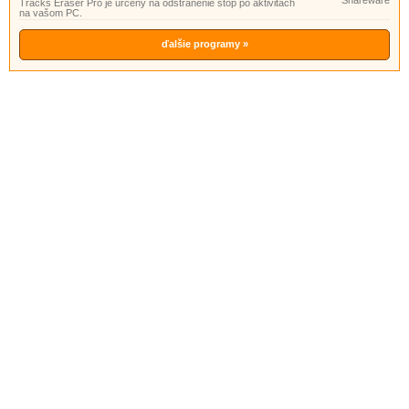
Shareware
Tracks Eraser Pro je určený na odstránenie stôp po aktivitách
na vašom PC.
ďalšie programy »