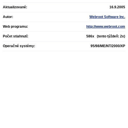
Aktualizované:
16.9.2005
Autor:
Webroot Software Inc.
Web programu:
http://www.webroot.com
Počet stiahnutí:
586x (tento týždeň: 2x)
Operačné systémy:
95/98/ME/NT/2000/XP