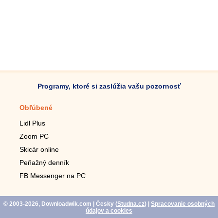
Programy, ktoré si zaslúžia vašu pozornosť
Obľúbené
Mobilné aplikácie
Lidl Plus
Krokomer do mobilu
Zoom PC
Lupa do mobilu
Skicár online
Diaľkový TV ovládač
Peňažný denník
Živé tapety do mobilu
FB Messenger na PC
Mariáš do mobilu
© 2003-2026, Downloadwik.com
| Česky (
Studna.cz
)
|
Spracovanie osobných
údajov a cookies