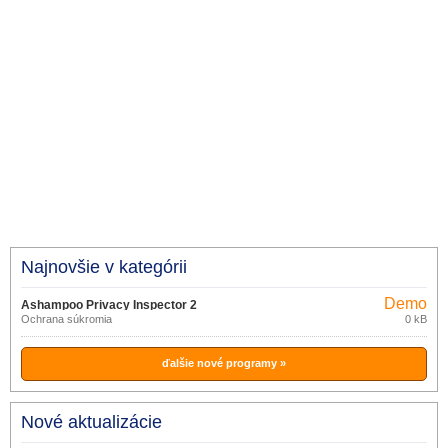
Najnovšie v kategórii
Demo
Ashampoo Privacy Inspector 2
Ochrana súkromia
0 kB
2.0.10
ďalšie nové programy »
Nové aktualizácie