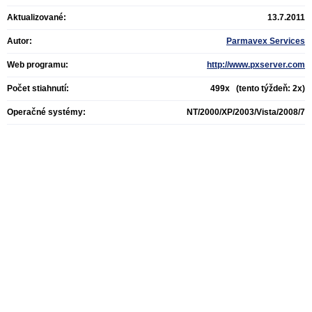
Aktualizované:
13.7.2011
Autor:
Parmavex Services
Web programu:
http://www.pxserver.com
Počet stiahnutí:
499x (tento týždeň: 2x)
Operačné systémy:
NT/2000/XP/2003/Vista/2008/7