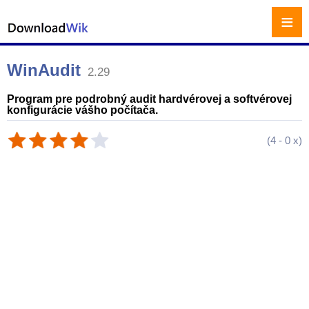
≡
WinAudit
2.29
Program pre podrobný audit hardvérovej a softvérovej
konfigurácie vášho počítača.
(
4
-
0
x)