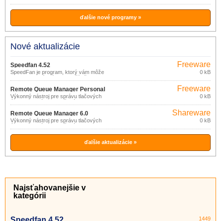
ďalšie nové programy »
Nové aktualizácie
Freeware
Speedfan 4.52
SpeedFan je program, ktorý vám môže
0 kB
zaistiť pokojnú prácu na počítači. S jeho
pomocou môžete znížiť hluk z vetrákov,
Freeware
ktoré spôsobuje ventilátor v počítači.
Remote Queue Manager Personal
(pro
Výkonný nástroj pre správu tlačových
0 kB
6.0
úloh odoslaných do tlačového frontu.
nekomerční
účely)
Shareware
Remote Queue Manager 6.0
Výkonný nástroj pre správu tlačových
0 kB
úloh odoslaných do tlačového frontu.
ďalšie aktualizácie »
Najsťahovanejšie v
kategórii
Speedfan 4.52
1449