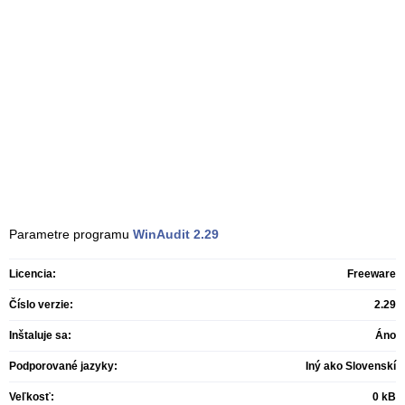
Parametre programu
WinAudit
2.29
Licencia:
Freeware
Číslo verzie:
2.29
Inštaluje sa:
Áno
Podporované jazyky:
Iný ako Slovenskí
Veľkosť:
0 kB