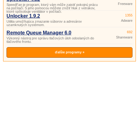
Freeware
SpeedFan je program, ktorý vám môže zaistiť pokojnú prácu
na počítači. S jeho pomocou môžete znížiť hluk z vetrákov,
ktoré spôsobuje ventilátor v počítači.
Unlocker 1.9.2
1355
Adware
Utilita umožňujúca zmazanie súborov a adresárov
uzamknutých systémom.
Remote Queue Manager 6.0
692
Shareware
Výkonný nástroj pre správu tlačových úloh odoslaných do
tlačového frontu.
ďalšie programy »