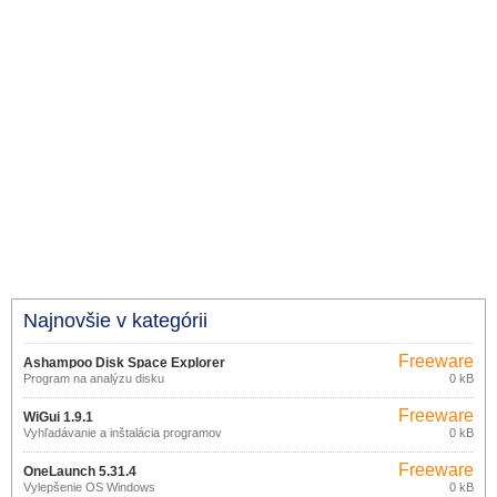
Najnovšie v kategórii
Freeware
Ashampoo Disk Space Explorer
Program na analýzu disku
0 kB
2023.38823
Freeware
WiGui 1.9.1
Vyhľadávanie a inštalácia programov
0 kB
Freeware
OneLaunch 5.31.4
Vylepšenie OS Windows
0 kB