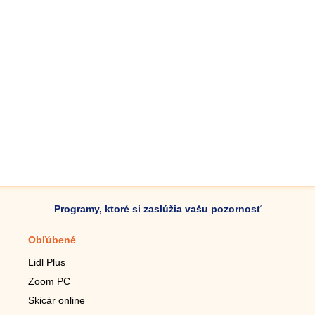
Programy, ktoré si zaslúžia vašu pozornosť
Obľúbené
Mobilné aplikácie
Lidl Plus
Krokomer do mobilu
Zoom PC
Lupa do mobilu
Skicár online
Diaľkový TV ovládač