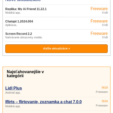
Freeware
Replika: My Ai Friend 11.22.1
Mobilná app.
0 kB
Freeware
Chatgpt 1.2024.004
Aplikácia.
0 kB
Freeware
Screen Record 2.2
Nahrávanie obrazovky mobilu.
0 kB
ďalšie aktualizácie »
Najsťahovanejšie v
kategórii
Lidl Plus
5618
Freeware
Android app.
Iflirts – flirtovanie, zoznamka a chat 7.0.0
3534
Freeware
Mobilná app.