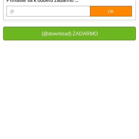
Prihláste sa k odberu zadarmo ...
{@download} ZADARMO