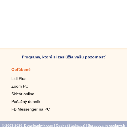
Programy, ktoré si zaslúžia vašu pozornosť
Obľúbené
Mobilné aplikácie
Lidl Plus
Krokomer do mobilu
Zoom PC
Lupa do mobilu
Skicár online
Diaľkový TV ovládač
Peňažný denník
Živé tapety do mobilu
FB Messenger na PC
Mariáš do mobilu
© 2003-2026, Downloadwik.com
| Česky (
Studna.cz
)
|
Spracovanie osobných