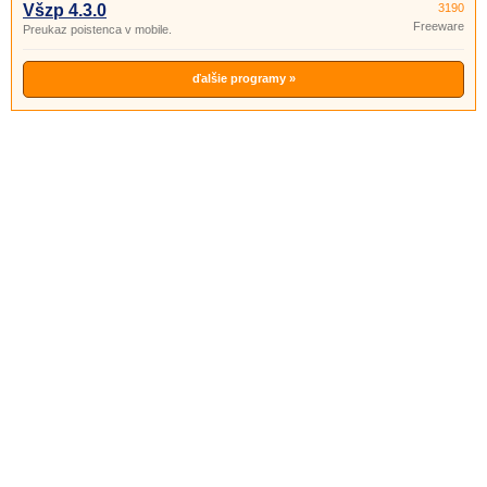
Všzp 4.3.0
3190
Freeware
Preukaz poistenca v mobile.
ďalšie programy »