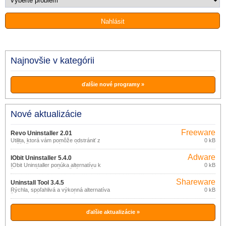
Najnovšie v kategórii
ďalšie nové programy »
Nové aktualizácie
Freeware
Revo Uninstaller 2.01
Utilita, ktorá vám pomôže odstrániť z
0 kB
počítača nepotrebný softvér.
Adware
IObit Uninstaller 5.4.0
IObit Uninstaller ponúka alternatívu k
0 kB
štandardnému deinštalačnému nástroju
systému Windows.
Shareware
Uninstall Tool 3.4.5
Rýchla, spoľahlivá a výkonná alternatíva
0 kB
štandardného Windows nástroja Pridať
alebo odstrániť programy.
ďalšie aktualizácie »