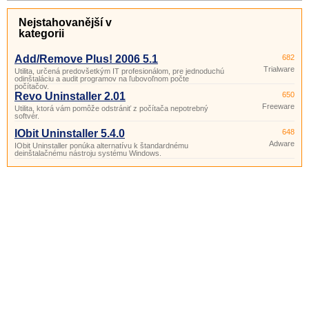
Nejstahovanější v
kategorii
Add/Remove Plus! 2006 5.1
682
Trialware
Utilita, určená predovšetkým IT profesionálom, pre jednoduchú
odinštaláciu a audit programov na ľubovoľnom počte
počítačov.
Revo Uninstaller 2.01
650
Freeware
Utilita, ktorá vám pomôže odstrániť z počítača nepotrebný
softvér.
IObit Uninstaller 5.4.0
648
Adware
IObit Uninstaller ponúka alternatívu k štandardnému
deinštalačnému nástroju systému Windows.