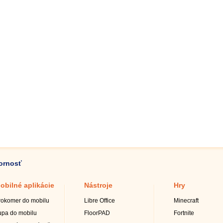
zornosť
obilné aplikácie
Nástroje
Hry
rokomer do mobilu
Libre Office
Minecraft
upa do mobilu
FloorPAD
Fortnite