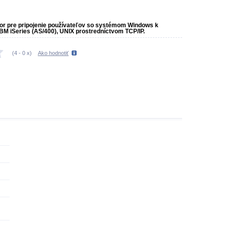
átor pre pripojenie používateľov so systémom Windows k
BM iSeries (AS/400), UNIX prostredníctvom TCP/IP.
(
4
-
0
x)
Ako hodnotiť