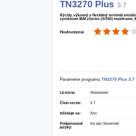
TN3270 Plus
3.7
Rýchly, výkonný a flexibilný terminál emul
systémom IBM zSeries (S/390) mainframe, I
Hodnotenie
Parametre programu
TN3270 Plus
3.7
Licencia:
Shareware
Číslo verzie:
3.7
Inštaluje sa:
Áno
Podporované
Iný ako Slovenskí
jazyky: