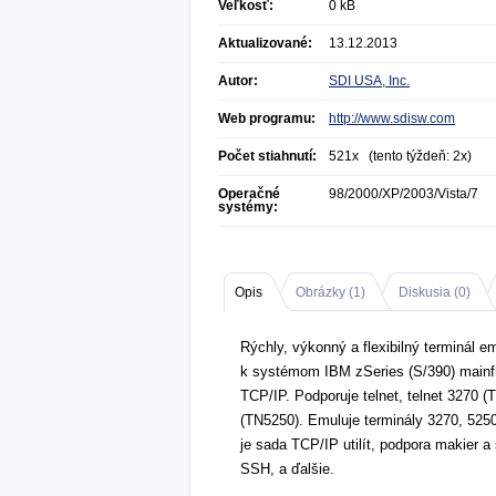
Veľkosť:
0 kB
Aktualizované:
13.12.2013
Autor:
SDI USA, Inc.
Web programu:
http://www.sdisw.com
Počet stiahnutí:
521x (tento týždeň: 2x)
Operačné
98/2000/XP/2003/Vista/7
systémy:
Opis
Obrázky (
1
)
Diskusia (
0
)
Rýchly, výkonný a flexibilný terminál 
k systémom IBM zSeries (S/390) mainf
TCP/IP. Podporuje telnet, telnet 3270 
(TN5250). Emuluje terminály 3270, 525
je sada TCP/IP utilít, podpora makier 
SSH, a ďalšie.