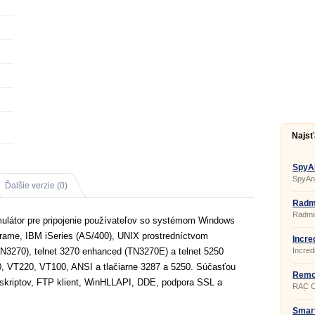
Najsť
SpyA
SpyAn
Ďalšie verzie (0)
prístu
SpyAn
odkiaľ
Radmi
ľubov
Radmin
cez IP 
emulátor pre pripojenie používateľov so systémom Windows
najjed
prístu
rame, IBM iSeries (AS/400), UNIX prostredníctvom
počítač
Incre
LAN.
(TN3270), telnet 3270 enhanced (TN3270E) a telnet 5250
Incred
kompak
0, VT220, VT100, ANSI a tlačiarne 3287 a 5250. Súčasťou
progra
ľubovo
Remot
a skriptov, FTP klient, WinHLLAPI, DDE, podpora SSL a
intern
Client
RAC Cl
ovláda
ktorá 
prezer
Smar