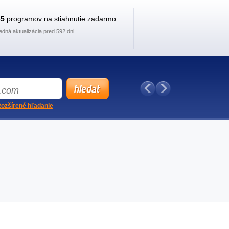
35
programov na stiahnutie zadarmo
edná aktualizácia pred 592 dni
ozšírené hľadanie