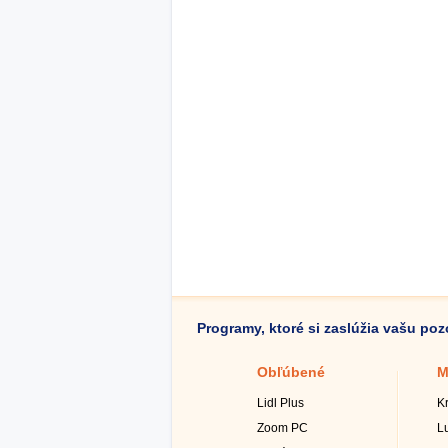
Programy, ktoré si zaslúžia vašu po
Obľúbené
M
Lidl Plus
K
Zoom PC
L