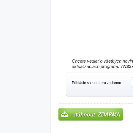
Chcete vedieť o všetkých novi
aktualizáciách programu
TN327
Prihláste sa k odberu zadarmo ...