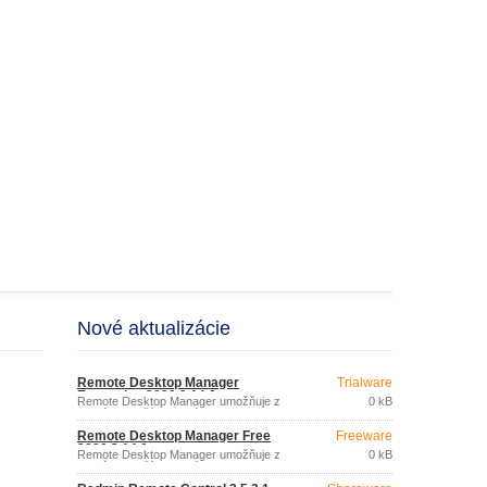
Nové aktualizácie
Remote Desktop Manager
Trialware
Enterprise 2020.2.14.0
Remote Desktop Manager umožňuje z
0 kB
jediného používateľského prostredia
spravovať všetky vaše vzdialené
Remote Desktop Manager Free
Freeware
pripojenia a virtuálne počítače.
2020.2.14.0
Remote Desktop Manager umožňuje z
0 kB
jediného používateľského prostredia
spravovať všetky vaše vzdialené