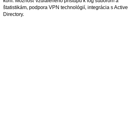
koní. Možnosť vzdialeného prístupu k log súborom a
štatistikám, podpora VPN technológií, integrácia s Active
Directory.