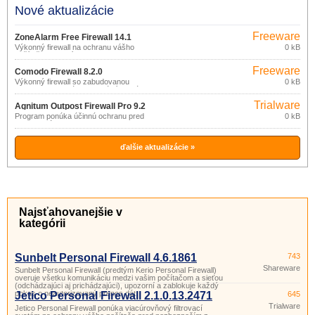
Nové aktualizácie
Freeware
ZoneAlarm Free Firewall 14.1
(pro
Výkonný firewall na ochranu vášho
0 kB
počítača pred prístupom z internetu a
nekomerční
kontrolu programov, ktoré komunikujú
účely)
Freeware
cez internet.
Comodo Firewall 8.2.0
(pro
Výkonný firewall so zabudovanou
0 kB
rozsiahlou databázou aplikácií, ktorú
nekomerční
používa na analýzu bezpečnostných
účely)
Trialware
rizík.
Agnitum Outpost Firewall Pro 9.2
Program ponúka účinnú ochranu pred
0 kB
spyware, útokmi zo siete internet a
stratou súkromia.
ďalšie aktualizácie »
Najsťahovanejšie v
kategórii
Sunbelt Personal Firewall 4.6.1861
743
Shareware
Sunbelt Personal Firewall (predtým Kerio Personal Firewall)
overuje všetku komunikáciu medzi vašim počítačom a sieťou
(odchádzajúci aj prichádzajúci), upozorní a zablokuje každý
pokus o neautorizovaný prenos dát.
Jetico Personal Firewall 2.1.0.13.2471
645
Trialware
Jetico Personal Firewall ponúka viacúrovňový filtrovací