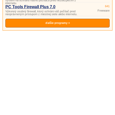
systém na ochranu vášho počítača pred nezbezpečím z
internetu.
PC Tools Firewall Plus 7.0
641
Freeware
Výkonný osobný firewall, ktorý ochráni váš počítač pred
neoprávneným prístupom z miestnej siete alebo internetu.
ďalšie programy »