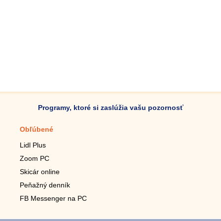
Programy, ktoré si zaslúžia vašu pozornosť
Obľúbené
Mobilné aplikácie
Lidl Plus
Krokomer do mobilu
Zoom PC
Lupa do mobilu
Skicár online
Diaľkový TV ovládač
Peňažný denník
Živé tapety do mobilu
FB Messenger na PC
Mariáš do mobilu