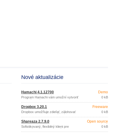
Nové aktualizácie
Hamachi 4.1.12700
Demo
Program Hamachi vám umožní vytvoriť
0 kB
vlastnú virtuálnu sieť. Vytvorenie
súkromnej siete vás v používaní
Dropbox 3.20.1
Freeware
internetu nijako neovplyvní. S aplikáciou
Hamachi zadarmo vytvoríte VPN sieť,
Dropbox umožňuje zdieľať, zálohovať
0 kB
v ktorej môžu počítače medzi sebou
alebo synchronizovať vaše súbory
komunikovať.
prostredníctvom online služby (zadarmo
Shareaza 2.7.9.0
Open source
do 2GB dát).
(gpl)
Sofistikovaný, flexibilný klient pre
0 kB
vyhľadávanie a zdieľanie súborov v P2P
sieťach eDonkey2000, Gnutella,