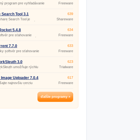
ný program pre vyhľadávanie
Freeware
nia súborov v P2P sieťach.
 Search Tool 3.1
639
hare Search Tool je
Shareware
pová utilita pre vyhľadávanie
, mp3 a softvéru nielen na
i Rapidshare ale aj mnohých
ocket 5.4.8
634
h upload serveroch.
ftvér pre sťahovanie
Freeware
ov, hudby, videa, softvéru a
d užívateľov siete Gnutella.
rrent 7.7.0
633
sky softvér pre sťahovanie
Freeware
v rôznych typov (video,
 hry, …) z počítačov
hlej komunity užívateľov.
rkSleuth 3.0
623
kSleuth umožňuje rýchlu
Trialware
áciu súborov v sieti.
& Image Uploader 7.0.4
617
ajte najnovšiu verziu
Freeware
mu na upload súborov.
(pro
nekomerční
účely)
ďalšie programy »