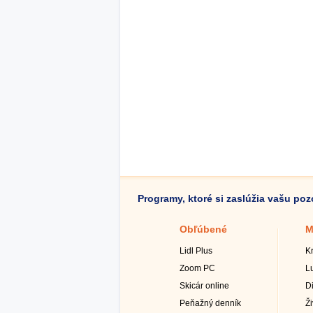
Programy, ktoré si zaslúžia vašu po
Obľúbené
M
Lidl Plus
K
Zoom PC
L
Skicár online
D
Peňažný denník
Ž