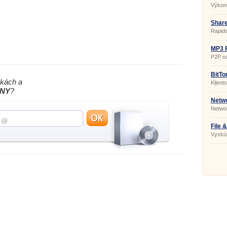
Výkon
zdieľa
Share
Rapids
deskto
filmov
server
MP3 R
ďalšíc
P2P so
obrázk
hier o
BitTo
nkách a
Klient
súboro
ANY
?
hudba,
rozsia
Netwo
Networ
lokaliz
File 
Vyskúš
progra