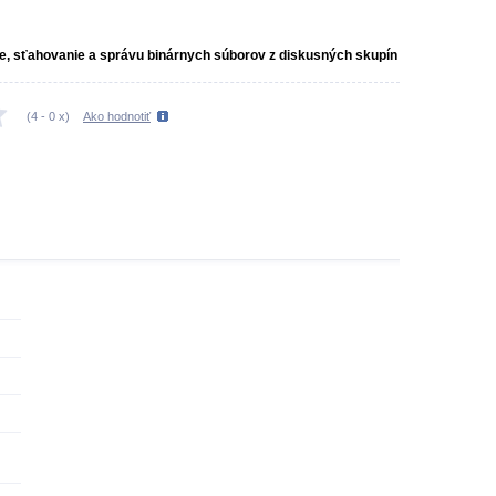
ie, sťahovanie a správu binárnych súborov z diskusných skupín
(
4
-
0
x)
Ako hodnotiť