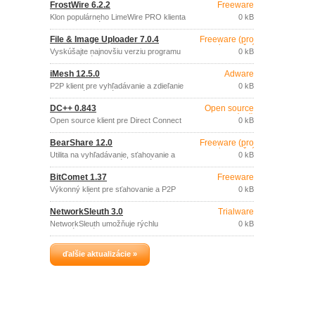
FrostWire 6.2.2
Freeware
BitTorrent a Gnutella2 (G2).
Klon populárneho LimeWire PRO klienta
0 kB
na zdieľanie súborov v sieťach Gnutella
a Bittorrent klienta.
File & Image Uploader 7.0.4
Freeware (pro
nekomerční
Vyskúšajte najnovšiu verziu programu
0 kB
účely)
na upload súborov.
iMesh 12.5.0
Adware
P2P klient pre vyhľadávanie a zdieľanie
0 kB
multimediálnych súborov v sieti
používateľov iMesh.
DC++ 0.843
Open source
(gpl)
Open source klient pre Direct Connect
0 kB
protokol.
BearShare 12.0
Freeware (pro
nekomerční
Utilita na vyhľadávanie, sťahovanie a
0 kB
účely)
zdieľanie hudby a krátkych súborov s
videom (pod 15 min.
BitComet 1.37
Freeware
Výkonný klient pre sťahovanie a P2P
0 kB
zdieľanie súborov, s podporou BitTorrent,
HTTP a FTP.
NetworkSleuth 3.0
Trialware
NetworkSleuth umožňuje rýchlu
0 kB
lokalizáciu súborov v sieti.
ďalšie aktualizácie »