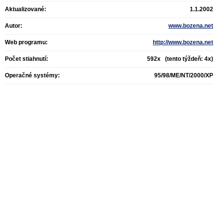
Aktualizované:
1.1.2002
Autor:
www.bozena.net
Web programu:
http://www.bozena.net
Počet stiahnutí:
592x (tento týždeň: 4x)
Operačné systémy:
95/98/ME/NT/2000/XP