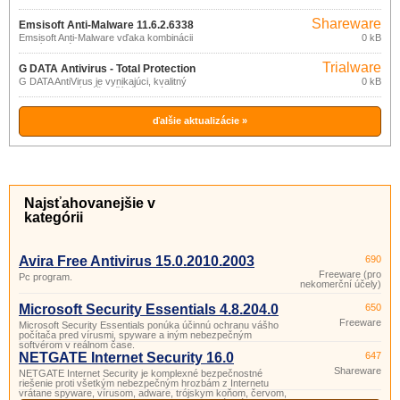
nekomerční
účely)
Shareware
Emsisoft Anti-Malware 11.6.2.6338
Emsisoft Anti-Malware vďaka kombinácii
0 kB
antivírusového a anti-malware skenera
umožňuje ochranu PC pred rôznymi
Trialware
druhmi škodlivého softvéru: trójske kone,
G DATA Antivirus - Total Protection
červy, dialery, reklamný softvér,
G DATA AntiVirus je vynikajúci, kvalitný
0 kB
15.2
spyware, keyloggery, rootkity a pod.
program, ktorý váš počítač ochráni pred
vírusmi, červami, rootkitmi, spywarom,
dialermi, trójskymi koňmi a inými
škodlivými aplikáciami.
ďalšie aktualizácie »
Najsťahovanejšie v
kategórii
Avira Free Antivirus 15.0.2010.2003
690
Freeware (pro
Pc program.
nekomerční účely)
Microsoft Security Essentials 4.8.204.0
650
Freeware
Microsoft Security Essentials ponúka účinnú ochranu vášho
počítača pred vírusmi, spyware a iným nebezpečným
softvérom v reálnom čase.
NETGATE Internet Security 16.0
647
Shareware
NETGATE Internet Security je komplexné bezpečnostné
riešenie proti všetkým nebezpečným hrozbám z Internetu
vrátane spyware, vírusom, adware, trójskym koňom, červom,