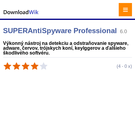
≡
SUPERAntiSpyware Professional
6.0
Výkonný nástroj na detekciu a odstraňovanie spyware,
adware, červov, trójskych koní, keylggerov a ďalšieho
škodlivého softvéru.
(
4
-
0
x)