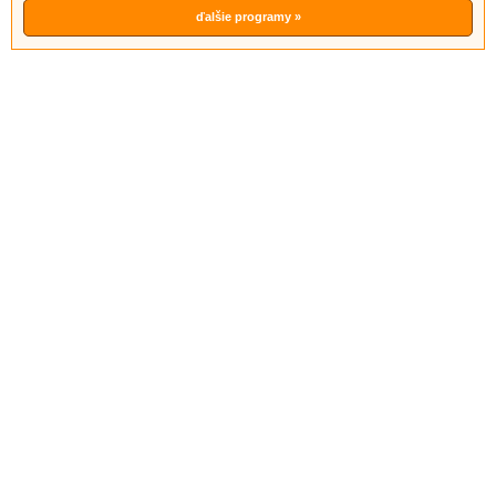
rootkitom, phishingu, spamu a hakerom pozostávajúci z anti-
spyware, anti-virus, anti-spam, anti-rootkit, anti-phishing a
ďalšie programy »
firewall techn