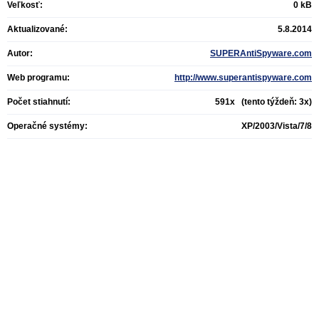
Veľkosť:
0 kB
Aktualizované:
5.8.2014
Autor:
SUPERAntiSpyware.com
Web programu:
http://www.superantispyware.com
Počet stiahnutí:
591x (tento týždeň: 3x)
Operačné systémy:
XP/2003/Vista/7/8