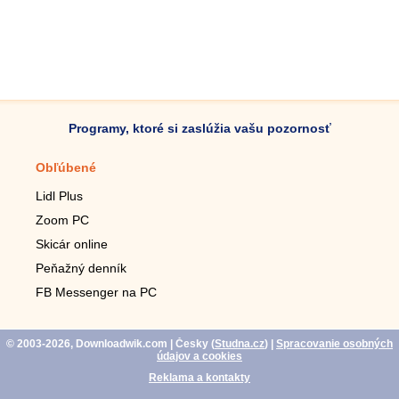
Programy, ktoré si zaslúžia vašu pozornosť
Obľúbené
Mobilné aplikácie
Lidl Plus
Krokomer do mobilu
Zoom PC
Lupa do mobilu
Skicár online
Diaľkový TV ovládač
Peňažný denník
Živé tapety do mobilu
FB Messenger na PC
Mariáš do mobilu
© 2003-2026, Downloadwik.com
| Česky (
Studna.cz
)
|
Spracovanie osobných
údajov a cookies
Reklama a kontakty