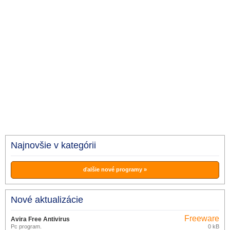
Najnovšie v kategórii
ďalšie nové programy »
Nové aktualizácie
Freeware
Avira Free Antivirus
(pro
Pc program.
0 kB
15.0.2010.2003