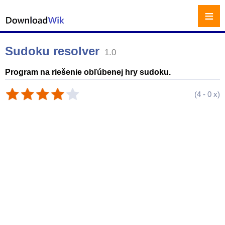
≡
Sudoku resolver
1.0
Program na riešenie obľúbenej hry sudoku.
(
4
-
0
x)