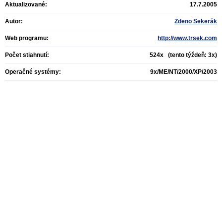
Aktualizované:
17.7.2005
Autor:
Zdeno Sekerák
Web programu:
http://www.trsek.com
Počet stiahnutí:
524x (tento týždeň: 3x)
Operačné systémy:
9x/ME/NT/2000/XP/2003