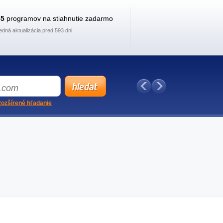
35
programov na stiahnutie zadarmo
edná aktualizácia pred 593 dni
ozšírené hľadanie