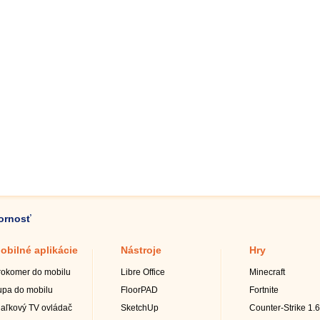
zornosť
obilné aplikácie
Nástroje
Hry
rokomer do mobilu
Libre Office
Minecraft
upa do mobilu
FloorPAD
Fortnite
iaľkový TV ovládač
SketchUp
Counter-Strike 1.6