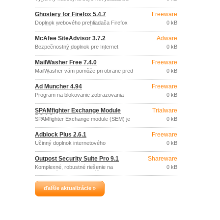
poštovým serverom (MS Exchange,
poštou.
Lotus Notes/Domino, IMail,…) a sieti
internet.
Ghostery for Firefox 5.4.7
Freeware
Doplnok webového prehliadača Firefox
0 kB
umožňujúci odhalenie rôznych
sledovacích techník využívaných
McAfee SiteAdvisor 3.7.2
Adware
aktuálnou webovou stránkou a ponúka
možnosť ich blokovania.
Bezpečnostný doplnok pre Internet
0 kB
Explorer umožňujúci identifikáciu
nebezpečných webov (spyware,
MailWasher Free 7.4.0
Freeware
adware, spam, vírusy, phishing, útoky na
prehliadač, scudzovanie dôverných dát).
MailWasher vám pomôže pri obrane pred
0 kB
nevyžiadanou (spamom) alebo
zavírovanou poštou.
Ad Muncher 4.94
Freeware
Program na blokovanie zobrazovania
0 kB
rôznych reklamných okien,
javaskiptových správ a prehrávanie
SPAMfighter Exchange Module
Trialware
zvukov všetkými populárnymi
5.2.1.2
prehliadačmi.
SPAMfighter Exchange module (SEM) je
0 kB
ľahko použiteľný nástroj na boj s
nevyžiadanou poštou, určený pre
Adblock Plus 2.6.1
Freeware
poštové servery Microsoft Exchange
Server 2000, 2003, 2007, 2010 a 2013.
Účinný doplnok internetového
0 kB
prehliadača Firefox pre blokovanie online
reklám podľa preddefinovaného
Outpost Security Suite Pro 9.1
Shareware
zoznamu poskytovateľov reklamného
obsahu.
Komplexné, robustné riešenie na
0 kB
zabezpečenie ochrany vášho PC pred
rôznym nebezpečenstvom, nielen z
internetu.
ďalšie aktualizácie »