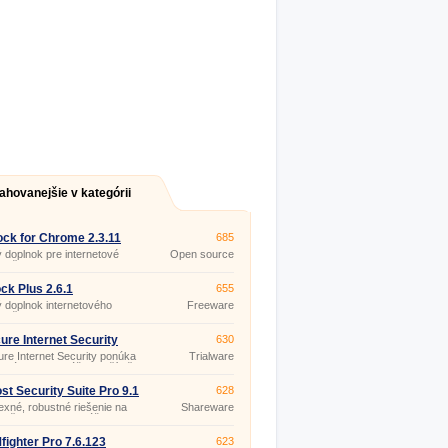
ahovanejšie v kategórii
ck for Chrome 2.3.11
685
 doplnok pre internetové
Open source
adače Google Chrome a Safari
(gpl)
kovanie zobrazenia
žných reklám, vrátane Flash
ck Plus 2.6.1
655
ií, čím spríjemní a hlavne
 doplnok internetového
Freeware
i otváranie webových stránok.
adača Firefox pre blokovanie
 reklám podľa
efinovaného zoznamu
ure Internet Security
630
tovateľov reklamného obsahu.
re Internet Security ponúka
Trialware
etnú ochranu vášho počítača
všetkým nebezpečenstvom z
tu.
st Security Suite Pro 9.1
628
xné, robustné riešenie na
Shareware
pečenie ochrany vášho PC
rôznym nebezpečenstvom,
z internetu.
ighter Pro 7.6.123
623