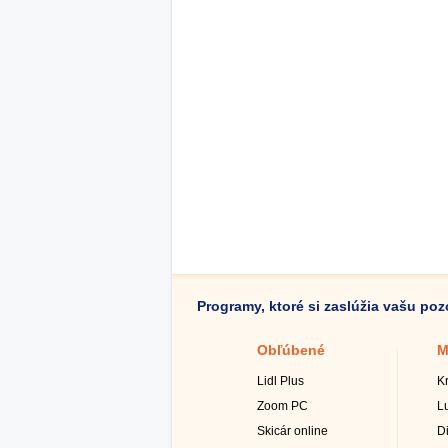
Programy, ktoré si zaslúžia vašu po
Obľúbené
M
Lidl Plus
K
Zoom PC
L
Skicár online
D