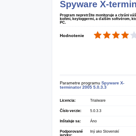
Spyware X-termin
Program nepretržite monitoruje a chráni váš
koňmi, keyloggermi, a ďalším softvérom, k
PC.
Hodnotenie
Parametre programu
Spyware X-
terminator 2005
5.0.3.3
Licencia:
Trialware
Číslo verzie:
5.0.3.3
Inštaluje sa:
Áno
Podporované
Iný ako Slovenskí
jazyky: