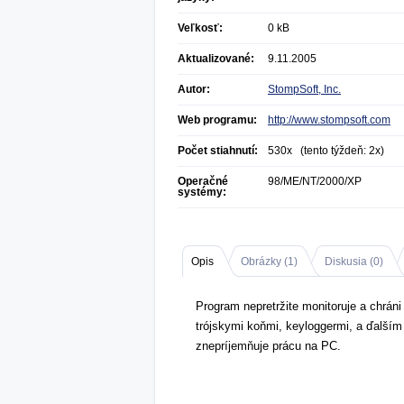
Veľkosť:
0 kB
Aktualizované:
9.11.2005
Autor:
StompSoft, Inc.
Web programu:
http://www.stompsoft.com
Počet stiahnutí:
530x (tento týždeň: 2x)
Operačné
98/ME/NT/2000/XP
systémy:
Opis
Obrázky (
1
)
Diskusia (
0
)
Program nepretržite monitoruje a chráni
trójskymi koňmi, keyloggermi, a ďalší
znepríjemňuje prácu na PC.