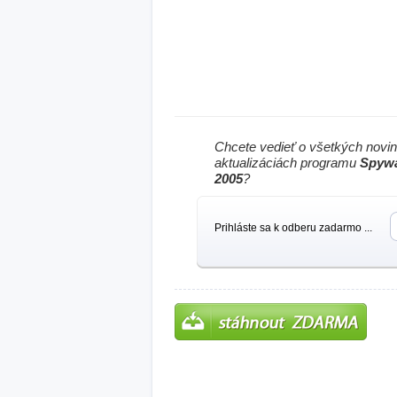
Chcete vedieť o všetkých novi
aktualizáciách programu
Spywa
2005
?
Prihláste sa k odberu zadarmo ...