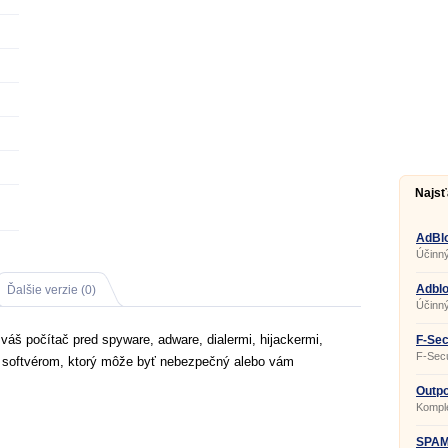
Najsť
AdBlo
Účinný
prehli
na blo
všemo
Adblo
Ďalšie verzie (0)
animác
Účinný
urýchl
prehli
online
 váš počítač pred spyware, adware, dialermi, hijackermi,
predd
F-Sec
posky
2009
F-Secu
m softvérom, ktorý môže byť nebezpečný alebo vám
kompl
pred 
interne
Outpo
Komple
zabez
pred 
nielen 
SPAMf