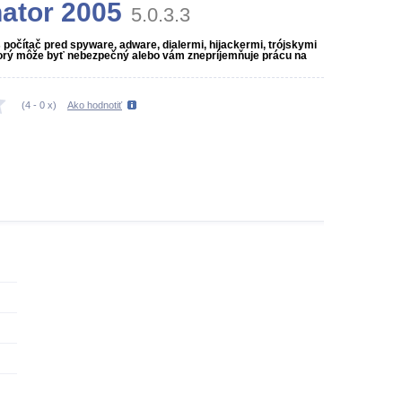
ator 2005
5.0.3.3
 počítač pred spyware, adware, dialermi, hijackermi, trójskymi
torý môže byť nebezpečný alebo vám znepríjemňuje prácu na
(
4
-
0
x)
Ako hodnotiť