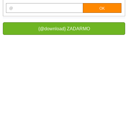
{@download} ZADARMO