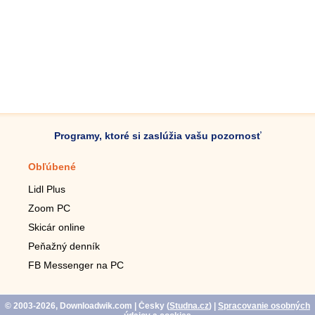
Programy, ktoré si zaslúžia vašu pozornosť
Obľúbené
Mobilné aplikácie
Lidl Plus
Krokomer do mobilu
Zoom PC
Lupa do mobilu
Skicár online
Diaľkový TV ovládač
Peňažný denník
Živé tapety do mobilu
FB Messenger na PC
Mariáš do mobilu
© 2003-2026, Downloadwik.com
| Česky (
Studna.cz
)
|
Spracovanie osobných