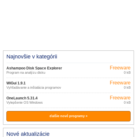
Najnovšie v kategórii
Freeware
Ashampoo Disk Space Explorer
Program na analýzu disku
0 kB
2023.38823
Freeware
WiGui 1.9.1
Vyhľadávanie a inštalácia programov
0 kB
Freeware
OneLaunch 5.31.4
Vylepšenie OS Windows
0 kB
ďalšie nové programy »
Nové aktualizácie