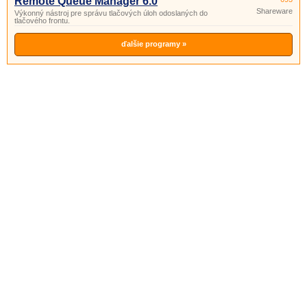
Remote Queue Manager 6.0
Shareware
Výkonný nástroj pre správu tlačových úloh odoslaných do
tlačového frontu.
ďalšie programy »