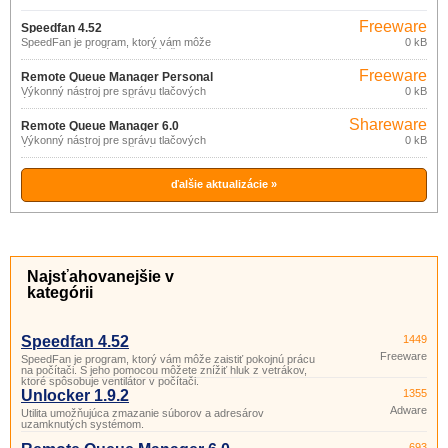
Freeware
Speedfan 4.52
SpeedFan je program, ktorý vám môže
0 kB
zaistiť pokojnú prácu na počítači. S jeho
pomocou môžete znížiť hluk z vetrákov,
Freeware
ktoré spôsobuje ventilátor v počítači.
Remote Queue Manager Personal
(pro
Výkonný nástroj pre správu tlačových
0 kB
6.0
úloh odoslaných do tlačového frontu.
nekomerční
účely)
Shareware
Remote Queue Manager 6.0
Výkonný nástroj pre správu tlačových
0 kB
úloh odoslaných do tlačového frontu.
ďalšie aktualizácie »
Najsťahovanejšie v
kategórii
Speedfan 4.52
1449
Freeware
SpeedFan je program, ktorý vám môže zaistiť pokojnú prácu
na počítači. S jeho pomocou môžete znížiť hluk z vetrákov,
ktoré spôsobuje ventilátor v počítači.
Unlocker 1.9.2
1355
Adware
Utilita umožňujúca zmazanie súborov a adresárov
uzamknutých systémom.
693