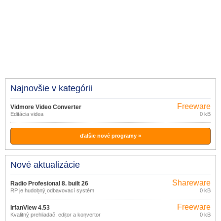
Najnovšie v kategórii
Freeware
Vidmore Video Converter
Editácia videa
0 kB
ďalšie nové programy »
Nové aktualizácie
Shareware
Radio Profesional 8. built 26
RP je hudobný odbavovací systém
0 kB
nielen pre rádiá.
Freeware
IrfanView 4.53
Kvalitný prehliadač, editor a konvertor
0 kB
grafických a multimediálnych súborov.