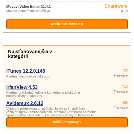
Shareware
Movavi Video Editor 11.4.1
Movavi Video Editor umožňuje
0 kB
jednoduchú editáciu a vylepšenie kvality
vášho videa, vrátane videa 3D.
ďalšie aktualizácie »
Najsťahovanejšie v
kategórii
iTunes 12.2.0.145
723
Freeware
Kvalitný, viacúčelový jukebox.
IrfanView 4.53
713
Freeware
Kvalitný prehliadač, editor a konvertor grafických a
multimediálnych súborov.
Avidemux 2.6.12
689
Freeware
Výkonný editor videa umožňujúci ľahký strih, aplikáciu
rôznych úprav (zmena veľkosti, orezanie, vertikálne obrátenie,
úprava ostrosti a farieb, …) a uloženie v rôznych formátoch.
ďalšie programy »