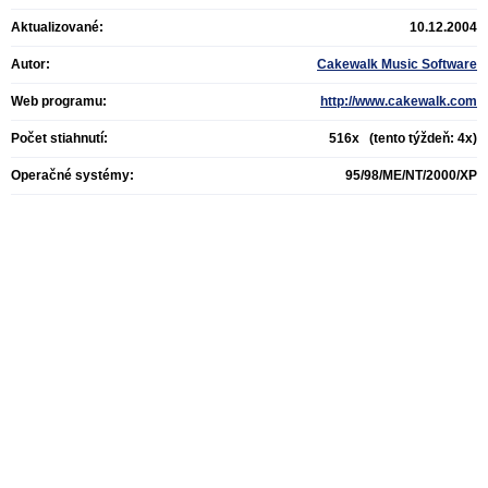
Aktualizované:
10.12.2004
Autor:
Cakewalk Music Software
Web programu:
http://www.cakewalk.com
Počet stiahnutí:
516x (tento týždeň: 4x)
Operačné systémy:
95/98/ME/NT/2000/XP