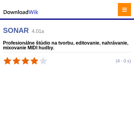
≡
SONAR
4.01a
Profesionálne štúdio na tvorbu, editovanie, nahrávanie,
mixovanie MIDI hudby.
(
4
-
0
x)