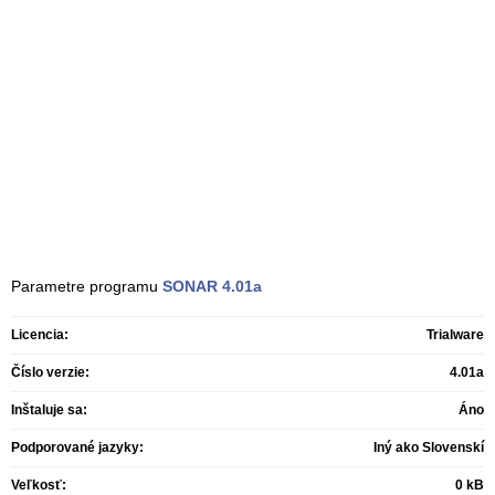
Parametre programu
SONAR
4.01a
Licencia:
Trialware
Číslo verzie:
4.01a
Inštaluje sa:
Áno
Podporované jazyky:
Iný ako Slovenskí
Veľkosť:
0 kB