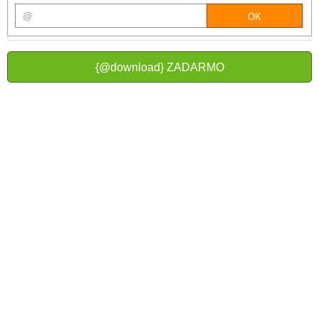
{@download} ZADARMO