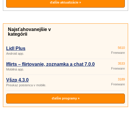
ďalšie aktualizácie »
Najsťahovanejšie v
kategórii
Lidl Plus
5610
Freeware
Android app.
Iflirts – flirtovanie, zoznamka a chat 7.0.0
3533
Freeware
Mobilná app.
Všzp 4.3.0
3189
Freeware
Preukaz poistenca v mobile.
ďalšie programy »