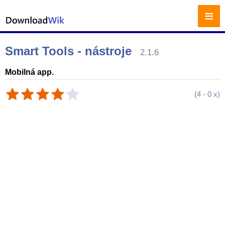
≡
Smart Tools - nástroje
2.1.6
Mobilná app.
(
4
-
0
x)