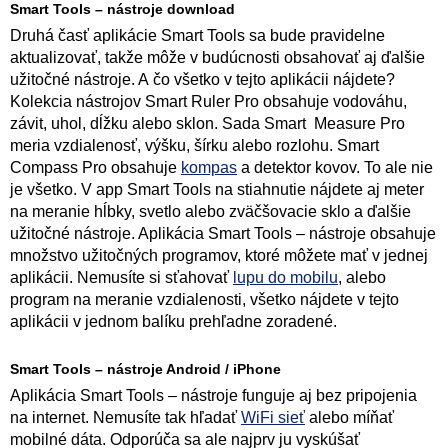
Smart Tools – nástroje download
Druhá časť aplikácie Smart Tools sa bude pravidelne
aktualizovať, takže môže v budúcnosti obsahovať aj ďalšie
užitočné nástroje. A čo všetko v tejto aplikácii nájdete?
Kolekcia nástrojov Smart Ruler Pro obsahuje vodováhu,
závit, uhol, dĺžku alebo sklon. Sada Smart Measure Pro
meria vzdialenosť, výšku, šírku alebo rozlohu. Smart
Compass Pro obsahuje
kompas
a detektor kovov. To ale nie
je všetko. V app Smart Tools na stiahnutie nájdete aj meter
na meranie hĺbky, svetlo alebo zväčšovacie sklo a ďalšie
užitočné nástroje. Aplikácia Smart Tools – nástroje obsahuje
množstvo užitočných programov, ktoré môžete mať v jednej
aplikácii. Nemusíte si sťahovať
lupu do mobilu
, alebo
program na meranie vzdialenosti, všetko nájdete v tejto
aplikácii v jednom balíku prehľadne zoradené.
Smart Tools – nástroje Android / iPhone
Aplikácia Smart Tools – nástroje funguje aj bez pripojenia
na internet. Nemusíte tak hľadať
WiFi sieť
alebo míňať
mobilné dáta. Odporúča sa ale najprv ju vyskúšať