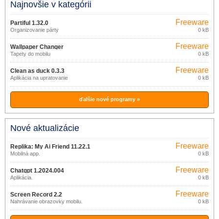
Najnovšie v kategórii
Freeware
Partiful 1.32.0
Organizovanie párty
0 kB
Freeware
Wallpaper Changer
Tapety do mobilu
0 kB
Freeware
Clean as duck 0.3.3
Aplikácia na upratovanie
0 kB
ďalšie nové programy »
Nové aktualizácie
Freeware
Replika: My Ai Friend 11.22.1
Mobilná app.
0 kB
Freeware
Chatgpt 1.2024.004
Aplikácia.
0 kB
Freeware
Screen Record 2.2
Nahrávanie obrazovky mobilu.
0 kB