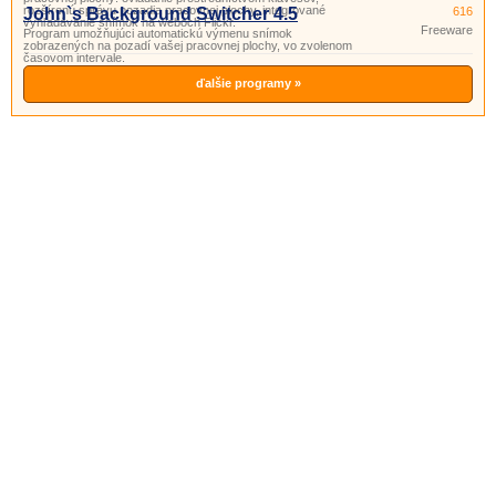
rozšírenú správu pozadia pracovnej plochy, integrované
John`s Background Switcher 4.5
616
vyhľadávanie snímok na weboch Flickr.
Freeware
Program umožňujúci automatickú výmenu snímok
zobrazených na pozadí vašej pracovnej plochy, vo zvolenom
časovom intervale.
ďalšie programy »