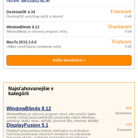
Nové aktualizácie
Freeware
DesktopOK 4.34
DesktopOK umožňuje uložiť a obnoviť
0 kB
rozloženie ikon na vašej pracovnej
ploche.
Shareware
WindowBlinds 8.12
WindowBlinds je výkonný program, ktorý
0 kB
vám umožní úplne zmeniť vzhľad
používateľského prostredia vašich
Trialware
Windows: animácie, titulky okien, tlačidlá,
MaxTo 2015.3.0.0
posuvné lišty, min/max tlačidlá, ….
Utilitka umožňujúca rozdelenie vašej
0 kB
plochy na obrazovke na viac regiónov,
ktorých hranice obmedzia maximálnu
veľkosť okien aplikácií.
ďalšie aktualizácie »
Najsťahovanejšie v
kategórii
WindowBlinds 8.12
656
Shareware
WindowBlinds je výkonný program, ktorý vám umožní úplne
zmeniť vzhľad používateľského prostredia vašich Windows:
animácie, titulky okien, tlačidlá, posuvné lišty, min/max tlačidlá,
….
DisplayFusion 5.1
630
Freeware
DisplayFusion ponúka funkcie uľahčujúce a rozširujúce
možnosti používania viacerých monitorov na zobrazenie
pracovnej plochy: ovládanie prostredníctvom klávesov,