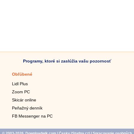
Programy, ktoré si zaslúžia vašu pozornosť
Obľúbené
Mobilné aplikácie
Lidl Plus
Krokomer do mobilu
Zoom PC
Lupa do mobilu
Skicár online
Diaľkový TV ovládač
Peňažný denník
Živé tapety do mobilu
FB Messenger na PC
Mariáš do mobilu
© 2003-2026, Downloadwik.com
| Česky (
Studna.cz
)
|
Spracovanie osobných