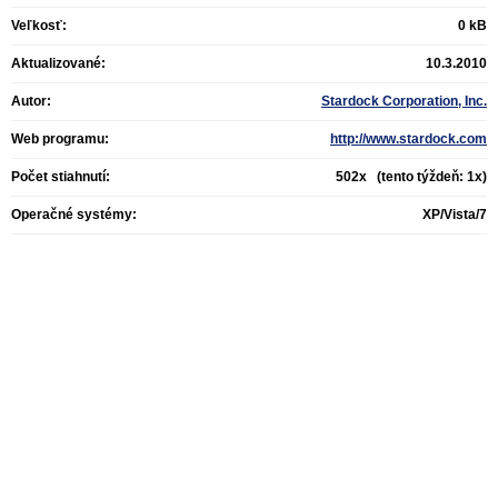
Veľkosť:
0 kB
Aktualizované:
10.3.2010
Autor:
Stardock Corporation, Inc.
Web programu:
http://www.stardock.com
Počet stiahnutí:
502x (tento týždeň: 1x)
Operačné systémy:
XP/Vista/7