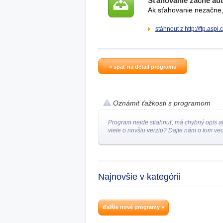
Sťahovanie začne au
Ak sťahovanie nezačne, 
stáhnout z http://ftp.aspi.
» späť na detail programu
Oznámiť ťažkosti s programom
Program nejde stiahnuť, má chybný opis a
viete o novšiu verziu? Dajte nám o tom ved
Najnovšie v kategórii
ďalšie nové programy »