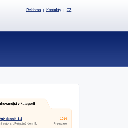
Reklama
Kontakty
CZ
|
|
ahovanější v kategorii
ný denník 1.4
1014
i autora: „Peňažný denník
Freeware
na evidenciu príjmov a