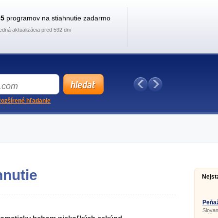
35
programov na stiahnutie zadarmo
edná aktualizácia pred 592 dni
ozšírené hľadanie
hnutie
Nejst
Peňaž
Slovam
slúži 