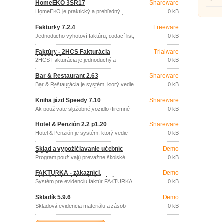
HomeEKO 3SR17
Shareware
zásob
HomeEKO je praktický a prehľadný
0 kB
nástroj pre evidenciu (nielen) financií
domácnosti.
Fakturky 7.2.4
Freeware
Jednoducho vyhotoví faktúru, dodací list,
0 kB
pokladničný doklad bez zvláštnych
nárokov na znalosť výpočtovej techniky.
Faktúry - 2HCS Fakturácia
Trialware
4.2019.59
2HCS Fakturácia je jednoduchý a
0 kB
prehľadný fakturačný program, ktorý
poskytuje všetko potrebné na
Bar & Restaurant 2.63
Shareware
spracovanie dokladov malej firmy alebo
živnostníka.
Bar & Reštaurácia je systém, ktorý vedie
0 kB
zákaznícke účty, pokladňu a sklad
kdekoľvek, kde je zariadenie barového
Kniha jázd Speedy 7.10
Shareware
typu.
Ak používate služobné vozidlo (firemné
0 kB
vozidlo alebo súkromné ​​vozidlo na
firemné účely) a tým pádom potrebujete
Hotel & Penzión 2.2 p1.20
Shareware
evidovať knihu jázd, potom tento
program je pre vás vhodným riešením.
Hotel & Penzión je systém, ktorý vedie
0 kB
kompletne zákaznícke účty, pokladňu a
centrálnu správu hotela, alebo penziónu.
Sklad a vypožičiavanie učebníc
Demo
3.1.0
Program používajú prevažne školské
0 kB
zariadenia aj menšie firmy.
FAKTÚRKA - zákazníci,
Demo
objednávky, fakturácia, platby,
Systém pre evidenciu faktúr FAKTURKA
0 kB
kniha jázd 7.19 START
obsahuje evidenciu odberateľov a
dodávateľov, evidenciu vydaných a
Skladík 5.9.6
Demo
prijatých faktúr, vrátane ich tlače,
preddefinovaných masiek, príjmových
Skladová evidencia materiálu a zásob
0 kB
pokladničných dokladov, knihy
menšieho rozsahu.
pohľadávok a záväzkov, objednávky,
príkazy na úhradu, evidenciu skladu,