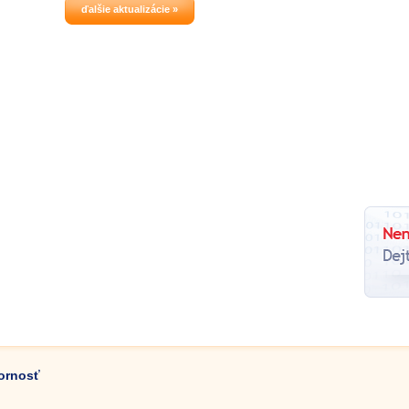
kniha jázd atď.
ďalšie aktualizácie »
zornosť