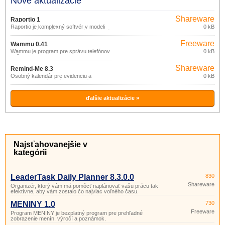
Nové aktualizácie
Shareware
Raportio 1
Raportio je komplexný softvér v modeli
0 kB
Saas, ktorý je určený pre malé a stredné
firmy.
Freeware
Wammu 0.41
Wammu je program pre správu telefónov
0 kB
bežiaci pod Linuxom, Windows a
pravdepodobne aj ďalšími platformami,
Shareware
kde fungujú libGammu a wxPython.
Remind-Me 8.3
Osobný kalendár pre evidenciu a
0 kB
pripomínanie dôležitých udalostí:
narodeniny, prázdniny, výročia a ďalšie
plánované udalosti.
ďalšie aktualizácie »
Najsťahovanejšie v
kategórii
LeaderTask Daily Planner 8.3.0.0
830
Shareware
Organizér, ktorý vám má pomôcť naplánovať vašu prácu tak
efektívne, aby vám zostalo čo najviac voľného času.
MENINY 1.0
730
Freeware
Program MENINY je bezplatný program pre prehľadné
zobrazenie menín, výročí a poznámok.