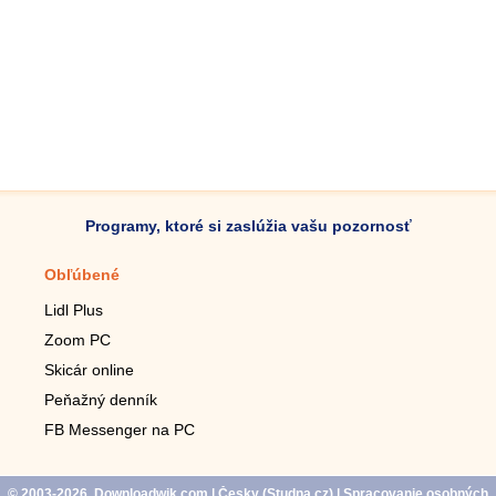
Programy, ktoré si zaslúžia vašu pozornosť
Obľúbené
Mobilné aplikácie
Lidl Plus
Krokomer do mobilu
Zoom PC
Lupa do mobilu
Skicár online
Diaľkový TV ovládač
Peňažný denník
Živé tapety do mobilu
FB Messenger na PC
Mariáš do mobilu
© 2003-2026, Downloadwik.com
| Česky (
Studna.cz
)
|
Spracovanie osobných