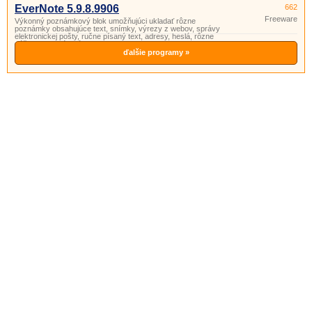
EverNote 5.9.8.9906
662
Freeware
Výkonný poznámkový blok umožňujúci ukladať rôzne
poznámky obsahujúce text, snímky, výrezy z webov, správy
elektronickej pošty, ručne písaný text, adresy, heslá, rôzne
náčrty, webové stránky, apod.
ďalšie programy »