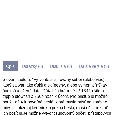
Opis
Obrázky (
0
)
Diskusia (
0
)
Ďalšie verzie (0)
Slovami autora: "Vytvoríte si šifrovaný súbor (alebo viac),
ktorý sa tvári ako ďalší disk (pevný, alebo vymeniteľný) av
ňom sú uložené dáta. Dáta sú chránené až 1344b šifrou
tripple blowfish a 256b hash kľúčom. Pre prístup je možné
použiť až 4 ľubovoľné heslá, ktoré musia prísť na správne
miesto, takže aj keď niekto pozná heslá, musí ešte poznať
ich pozíciu.Je možné vytvoriť ľubovoľný počet "prístupových