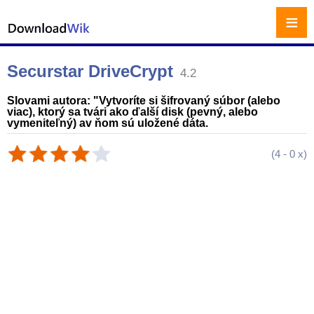
≡
Securstar DriveCrypt
4.2
Slovami autora: "Vytvoríte si šifrovaný súbor (alebo
viac), ktorý sa tvári ako ďalší disk (pevný, alebo
vymeniteľný) av ňom sú uložené dáta.
(
4
-
0
x)