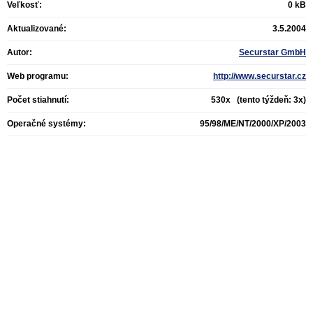
Veľkosť:
0 kB
Aktualizované:
3.5.2004
Autor:
Securstar GmbH
Web programu:
http://www.securstar.cz
Počet stiahnutí:
530x (tento týždeň: 3x)
Operačné systémy:
95/98/ME/NT/2000/XP/2003