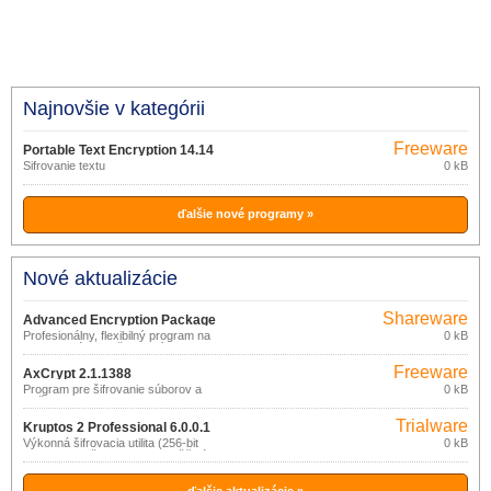
Najnovšie v kategórii
Freeware
Portable Text Encryption 14.14
Šifrovanie textu
0 kB
ďalšie nové programy »
Nové aktualizácie
Shareware
Advanced Encryption Package
Profesionálny, flexibilný program na
0 kB
2016 6.04
ochranu súborov šifrovaním.
Freeware
AxCrypt 2.1.1388
Program pre šifrovanie súborov a
0 kB
zložiek.
Trialware
Kruptos 2 Professional 6.0.0.1
Výkonná šifrovacia utilita (256-bit
0 kB
Blowfish v režime CBC ) umožňujúca
zabezpečenie citlivých súborov
uložených v počítači alebo na