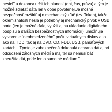
hesiel" a dokonca určiť ich planosť (dni, čas, práva) a tým je
možné zdieľať dáta len v dobe povolenej.Je možné
bezpečnosť rozšíriť aj o mechanický kľúč (tzv. Token), takže
okrem znalosti hesla je potrebný aj mechanický prvok v USB
porte (ten je možné ďalej využiť aj na ukladanie digitálneho
podpisu a ďalších bezpečnostných informácií). umožňuje
vytvorenie "neobmedzeného" počtu virtuálnych diskov a to
ako na HDD, tak aj na DVD, CD, FDD, USB, pamäťových
kartách... Týmto je zabezpečená dokonalá ochrana dát aj pri
odcudzení záložných médií a majiteľ sa nemusí báť
zneužitia dát, príde len o samotné médium."