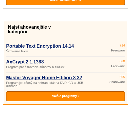
prenosnom disku.
ďalšie aktualizácie »
Najsťahovanejšie v
kategórii
Portable Text Encryption 14.14
714
Freeware
Šifrovanie textu
AxCrypt 2.1.1388
668
Freeware
Program pre šifrovanie súborov a zložiek.
Master Voyager Home Edition 3.32
665
Shareware
Program je určený na ochranu dát na DVD, CD a USB
diskoch.
ďalšie programy »