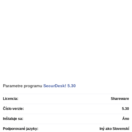
Parametre programu
SecurDesk!
5.30
Licencia:
Shareware
Číslo verzie:
5.30
Inštaluje sa:
Áno
Podporované jazyky:
Iný ako Slovenskí