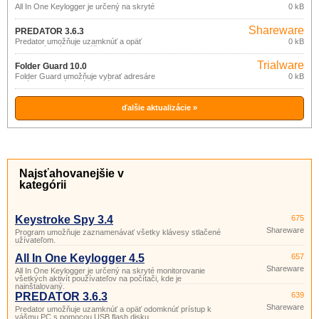
All In One Keylogger je určený na skryté
0 kB
monitorovanie všetkých aktivít
používateľov na počítači, kde je
Shareware
nainštalovaný.
PREDATOR 3.6.3
Predator umožňuje uzamknúť a opäť
0 kB
odomknúť prístup k vášmu PC s
pomocou USB flash disku.
Trialware
Folder Guard 10.0
Folder Guard umožňuje vybrať adresáre
0 kB
a súbory, ktoré budú skryté, zamedziť
prístupu neautorizovaných užívateľov k
počítaču, obmedziť prístup k rôznym
systémovým prostriedkom a
ďalšie aktualizácie »
nastaveniam počítača.
Najsťahovanejšie v
kategórii
Keystroke Spy 3.4
675
Shareware
Program umožňuje zaznamenávať všetky klávesy stlačené
užívateľom.
All In One Keylogger 4.5
657
Shareware
All In One Keylogger je určený na skryté monitorovanie
všetkých aktivít používateľov na počítači, kde je
nainštalovaný.
PREDATOR 3.6.3
639
Shareware
Predator umožňuje uzamknúť a opäť odomknúť prístup k
vášmu PC s pomocou USB flash disku.