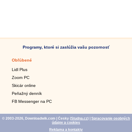
Programy, ktoré si zaslúžia vašu pozornosť
Obľúbené
Mobilné aplikácie
Lidl Plus
Krokomer do mobilu
Zoom PC
Lupa do mobilu
Skicár online
Diaľkový TV ovládač
Peňažný denník
Živé tapety do mobilu
FB Messenger na PC
Mariáš do mobilu
© 2003-2026, Downloadwik.com
| Česky (
Studna.cz
)
|
Spracovanie osobných
údajov a cookies
Reklama a kontakty