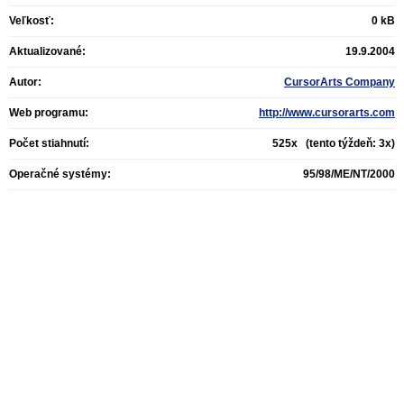
Veľkosť:
0 kB
Aktualizované:
19.9.2004
Autor:
CursorArts Company
Web programu:
http://www.cursorarts.com
Počet stiahnutí:
525x (tento týždeň: 3x)
Operačné systémy:
95/98/ME/NT/2000