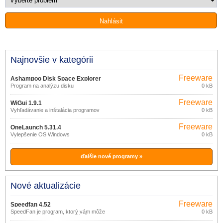
Najnovšie v kategórii
Freeware
Ashampoo Disk Space Explorer
Program na analýzu disku
0 kB
2023.38823
Freeware
WiGui 1.9.1
Vyhľadávanie a inštalácia programov
0 kB
Freeware
OneLaunch 5.31.4
Vylepšenie OS Windows
0 kB
ďalšie nové programy »
Nové aktualizácie
Freeware
Speedfan 4.52
SpeedFan je program, ktorý vám môže
0 kB
zaistiť pokojnú prácu na počítači. S jeho
pomocou môžete znížiť hluk z vetrákov,