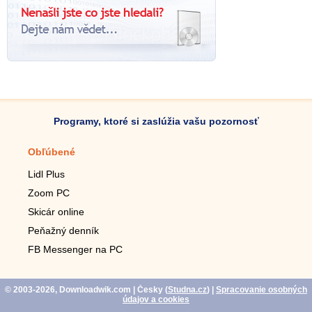
Programy, ktoré si zaslúžia vašu pozornosť
Obľúbené
Mobilné aplikácie
Lidl Plus
Krokomer do mobilu
Zoom PC
Lupa do mobilu
Skicár online
Diaľkový TV ovládač
Peňažný denník
Živé tapety do mobilu
FB Messenger na PC
Mariáš do mobilu
© 2003-2026, Downloadwik.com
| Česky (
Studna.cz
)
|
Spracovanie osobných
údajov a cookies