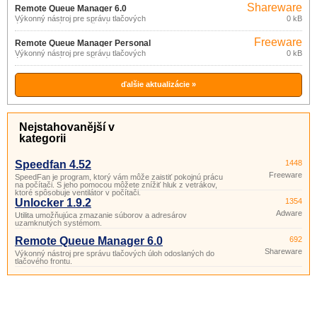
Shareware
ktoré spôsobuje ventilátor v počítači.
Remote Queue Manager 6.0
Výkonný nástroj pre správu tlačových
0 kB
úloh odoslaných do tlačového frontu.
Freeware
Remote Queue Manager Personal
(pro
Výkonný nástroj pre správu tlačových
0 kB
6.0
úloh odoslaných do tlačového frontu.
nekomerční
účely)
ďalšie aktualizácie »
Nejstahovanější v
kategorii
Speedfan 4.52
1448
Freeware
SpeedFan je program, ktorý vám môže zaistiť pokojnú prácu
na počítači. S jeho pomocou môžete znížiť hluk z vetrákov,
ktoré spôsobuje ventilátor v počítači.
Unlocker 1.9.2
1354
Adware
Utilita umožňujúca zmazanie súborov a adresárov
uzamknutých systémom.
Remote Queue Manager 6.0
692
Shareware
Výkonný nástroj pre správu tlačových úloh odoslaných do
tlačového frontu.